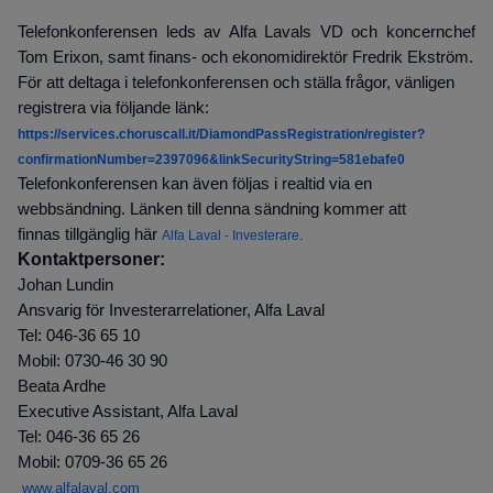
Telefonkonferensen leds av Alfa Lavals VD och koncernchef
Tom Erixon, samt finans- och ekonomidirektör Fredrik Ekström.
För att deltaga i telefonkonferensen och ställa frågor, vänligen
registrera via följande länk:
https://services.choruscall.it/DiamondPassRegistration/register?
confirmationNumber=2397096&linkSecurityString=581ebafe0
Telefonkonferensen kan även följas i realtid via en
webbsändning. Länken till denna sändning kommer att
finnas tillgänglig här
Alfa Laval - Investerare
.
Kontaktpersoner:
Johan Lundin
Ansvarig för Investerarrelationer, Alfa Laval
Tel: 046-36 65 10
Mobil: 0730-46 30 90
Beata Ardhe
Executive Assistant, Alfa Laval
Tel: 046-36 65 26
Mobil: 0709-36 65 26
www.alfalaval.com