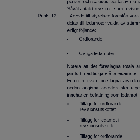
person och således bestå av nio s
Såväl antalet revisorer som revisor
Punkt 12: Arvode till styrelsen föreslås vara
delas till ledamöter valda av stäm
enligt följande:
Ordförande
Övriga ledamöter
Notera att det föreslagna totala a
jämfört med tidigare åtta ledamöter.
Förutom ovan föreslagna arvoden t
nedan angivna arvoden ska utges
innehar en befattning som ledamot i 
Tillägg för ordförande i
revisionsutskottet
Tillägg för ledamot i
revisionsutskottet
Tillägg för ordförande i