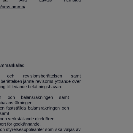
ng/arsstamma/
.
sammankallad.
n och revisionsberättelsen samt
erättelsen jämte revisorns yttrande över
ing till ledande befattnings­havare.
ngen och balansräkningen samt
nbalansräkningen;
den fastställda balansräkningen och
 samt
och verkställande direktören.
ort för godkännande.
och styrelsesuppleanter som ska väljas av