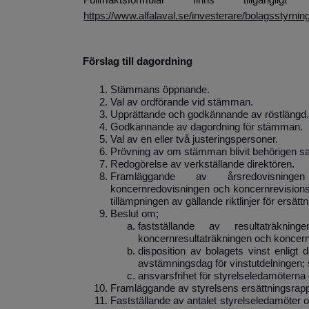
https://www.alfalaval.se/investerare/bolagsstyrni
Förslag till dagordning
Stämmans öppnande.
Val av ordförande vid stämman.
Upprättande och godkännande av röstlängd.
Godkännande av dagordning för stämman.
Val av en eller två justeringspersoner.
Prövning av om stämman blivit behörigen 
Redogörelse av verkställande direktören.
Framläggande av årsredovisninge
koncernredovisningen och koncernrevisionsb
tillämpningen av gällande riktlinjer för ersättn
Beslut om;
fastställande av resultaträkni
koncernresultat­räkningen och koncer
disposition av bolagets vinst enligt 
avstämningsdag för vinstutdelningen;
ansvarsfrihet för styrelseledamöterna 
Framläggande av styrelsens ersättningsrapp
Fastställande av antalet styrelseledamöter 