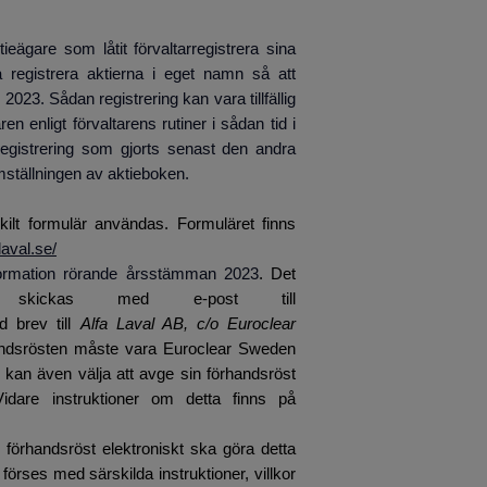
eägare som låtit förvaltarregistrera sina
a registrera aktierna i eget namn så att
 2023. Sådan registrering kan vara tillfällig
ren enligt förvaltarens rutiner i sådan tid i
registrering som gjorts senast den andra
mställningen av aktieboken.
kilt formulär användas. Formuläret finns
laval.se/
formation rörande årsstämman 2023
. Det
n skickas med e-post till
d brev till
Alfa Laval AB, c/o Euroclear
andsrösten måste vara Euroclear Sweden
e kan även välja att avge sin förhandsröst
idare instruktioner om detta finns på
 förhandsröst elektroniskt ska göra detta
 förses med särskilda instruktioner, villkor