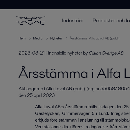
Industrier
Produkter och l
Hem
Media
Nyheter
Årsstämma i Alfa Laval AB (publ)
2023-03-21
Finansiella nyheter
by
Cision Sverige AB
Årsstämma i Alfa 
Aktieägarna i Alfa Laval AB (publ) (org.nr 556587-8054, 
den 25 april 2023
Alfa Laval AB:s årsstämma hålls tisdagen den 25 a
Gastelyckan, Glimmervägen 5 i Lund. Inregistreri
erbjuds före stämman i anslutning till stämmolokale
Verkställande direktörens redogörelse från stä