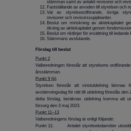
stämman samt av antalet revisorer och revi
Fastställande av arvoden till styrelsen och r
Val av styrelseordförande, övriga styre
revisorer och revisorssuppleanter
.
Beslut om minskning av aktiekapitalet g
ökning av aktiekapitalet genom fondemissio
Beslut om riktlinjer för ersättning till ledand
Stämmans avslutande.
Förslag till beslut
Punkt 2
Valberedningen föreslår att styrelsens ordförande
årsstämman.
Punkt 9 (b)
Styrelsen föreslår att vinstutdelning lämn
avstämningsdag för rätt till utdelning föreslås de
detta förslag, beräknas utdelning komma att
försorg den 3 maj 2023.
Punkt 11–13
Valberedningens förslag är enligt följande:
Punkt 11: Antalet styrelseledamöter utsedda