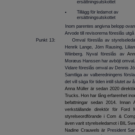
ersättningsutskottet
Tillägg för ledamot av
ersättningsutskottet
Inom parentes angivna belopp ovan avser a
Arvode till revisorerna föreslås utgå enlig
Punkt 13: Omval föreslås av styrelseledamö
Henrik Lange, Jörn Rausing, Lili
Wiinberg. Nyval föreslås av
Ann
Moræus Hanssen har avböjt omval
Vidare föreslås omval av Dennis Jöns
Samtliga av valberedningens försl
det vill säga för tiden intill slutet 
Anna Müller är sedan 2020 direktö
Trucks. Hon har lång erfarenhet inom
befattningar sedan 2014. Innan
verkställande direktör för Fo
styrelseordförande i Com & Com
även varit styrelseledamot i BIL Sw
Nadine Crauwels är
President Sa