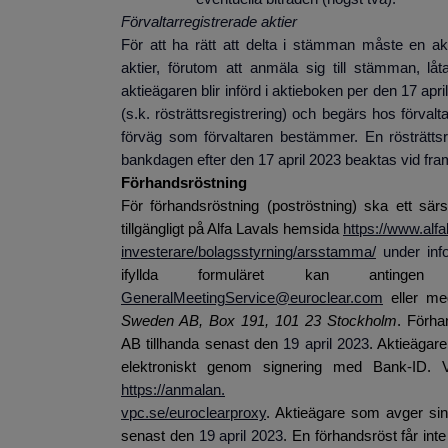
Förvaltarregistrerade aktier
För att ha rätt att delta i stämman måste en akti
aktier, förutom att anmäla sig till stämman, låt
aktieägaren blir införd i aktieboken per den 17 april
(s.k. rösträttsregistrering) och begärs hos förvalta
förväg som förvaltaren bestämmer. En rösträtts
bankdagen efter den 17 april 2023 beaktas vid fra
Förhandsröstning
För förhandsröstning (poströstning) ska ett särs
tillgängligt på Alfa Lavals hemsida
https://www.alfa
investerare/bolagsstyrning/arsstamma/
under in
ifyllda formuläret kan antinge
GeneralMeetingService@euroclear.com
eller me
Sweden AB, Box 191, 101 23 Stockholm
. Förh
AB tillhanda senast den
19 april 2023
. Aktieägar
elektroniskt genom signering med Bank-ID. V
https://anmalan.
vpc.se/euroclearproxy
. Aktieägare som avger sin
senast den
19 april 2023
. En förhandsröst får inte