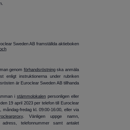
n.
roclear Sweden AB framställda aktieboken
och
tämman genom
förhandsröstning
ska anmäla
 enligt instruktionerna under rubriken
srösten är Euroclear Sweden AB tillhanda
tämman i
stämmolokalen
personligen eller
 19 april 2023 per telefon till Euroclear
åndag-fredag kl. 09:00-16:00, eller via
roclearproxy
. Vänligen uppge namn,
, adress, telefonnummer samt antalet