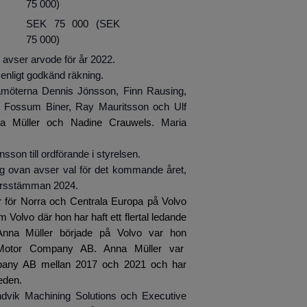
75 000)
SEK 75 000
(SEK
75 000)
rvode för år 2022.
t godkänd räkning.
terna Dennis Jönsson, Finn Rausing,
an Fossum Biner, Ray Mauritsson och Ulf
a Müller och Nadine Crauwels
. Maria
.
son till ordförande i styrelsen.
ag ovan avser val för det kommande året,
av årsstämman 2024.
r för Norra och Centrala Europa på Volvo
 Volvo där hon har haft ett flertal ledande
 Anna Müller började på Volvo var hon
rd Motor Company AB. Anna Müller var
pany AB mellan 2017 och 2021 och har
eden.
ndvik Machining Solutions och Executive