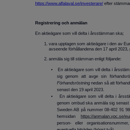
https://www.alfalaval.se/investerare/
efter stämma
Registrering och anmälan
En aktieägare som vill delta i årsstämman ska;
vara upptagen som aktieägare i den av Eu
avseende förhållandena den 17 april 2023,
anmäla sig till stämman enligt följande:
• En aktieägare som vill delta i årss
sig genom att avge sin förhandsröst
Förhandsröstning
nedan så att förhand
senast den 19 april 2023.
• En aktieägare som vill delta i årss
genom ombud ska anmäla sig senast den
Sweden AB på nummer 08-402 91 98, m
hemsidan
https://anmalan.vpc.se/eu
person- eller organisationsnummer
eventuella biträden (högst två).