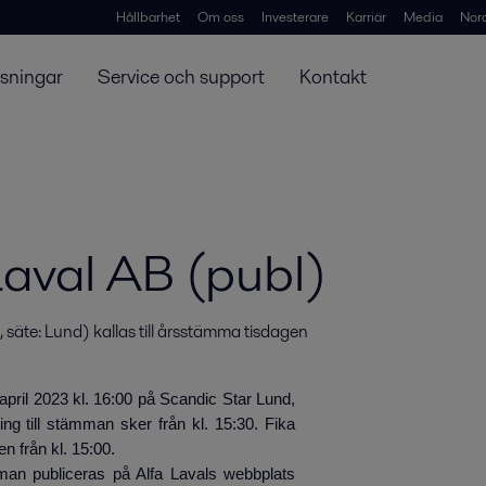
Hållbarhet
Om oss
Investerare
Karriär
Media
Nor
ösningar
Service och support
Kontakt
Laval AB (publ)
säte: Lund) kallas till årsstämma tisdagen 
pril 2023 kl. 16:00 på Scandic Star Lund,
ng till stämman sker från kl. 15:30. Fika
n från kl. 15:00.
mman publiceras på Alfa Lavals webbplats