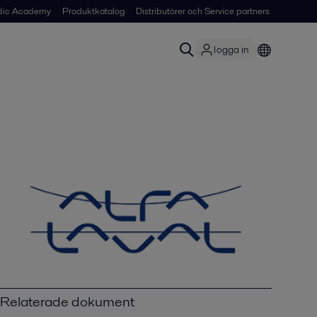
dic Academy
Produktkatalog
Distributörer och Service partners
logga in
Relaterade dokument