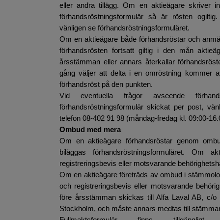
eller andra tillägg. Om en aktieägare skriver in s
förhandsröstningsformulär så är rösten ogiltig. 
vänligen se förhandsröstningsformuläret.
Om en aktieägare både förhandsröstar och anmäl
förhandsrösten fortsatt giltig i den mån aktie
årsstämman eller annars återkallar förhandsrö
gång väljer att delta i en omröstning kommer avg
förhandsröst på den punkten.
Vid eventuella frågor avseende förhand
förhandsröstningsformulär skickat per post, v
telefon 08-402 91 98 (måndag-fredag kl. 09:00-16.
Ombud med mera
Om en aktieägare förhandsröstar genom ombud 
biläggas förhandsröstningsformuläret. Om a
registreringsbevis eller motsvarande behörighetsh
Om en aktieägare företräds av ombud i stämmolokal
och registreringsbevis eller motsvarande behörigh
före årsstämman skickas till Alfa Laval AB, c
Stockholm, och måste annars medtas till stämma
Fullmaktsformulär finns tillgäng