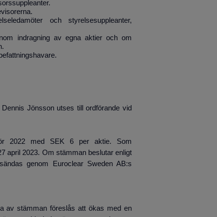
sorssuppleanter.
evisorerna.
lseledamöter och styrelsesuppleanter,
enom indragning av egna aktier och om
n.
e befattningshavare.
 Dennis Jönsson utses till ordförande vid
as för 2022 med SEK 6 per aktie. Som
n 27 april 2023. Om stämman beslutar enligt
 utsändas genom Euroclear Sweden AB:s
 av stämman föreslås att ökas med en