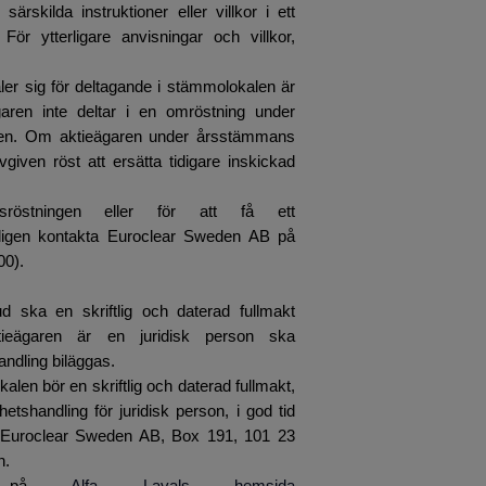
ärskilda instruktioner eller villkor i ett
För ytterligare anvisningar och villkor,
er sig för deltagande i stämmolokalen är
ägaren inte deltar i en omröstning under
sten. Om aktieägaren under årsstämmans
iven röst att ersätta tidigare inskickad
sröstningen eller för att få ett
änligen kontakta Euroclear Sweden AB på
00).
ska en skriftlig och daterad fullmakt
ktieägaren är en juridisk person ska
andling biläggas.
en bör en skriftlig och daterad fullmakt,
etshandling för juridisk person, i god tid
/o Euroclear Sweden AB, Box 191, 101 23
n.
ligt på
Alfa Lavals hemsida