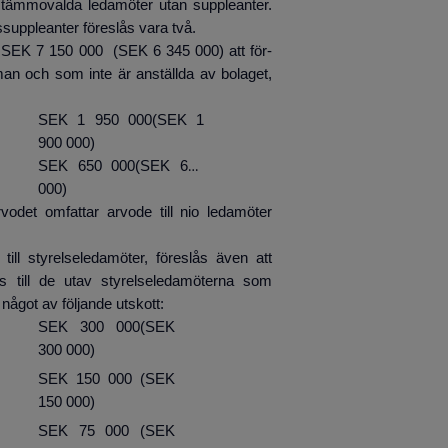
tämmovalda ledamöter utan supple­anter.
ssuppleanter föreslås vara två.
 SEK 7 150 000 (SEK 6 345 000) att för­
man och som inte är anställda av bolaget,
SEK 1 950 000
(SEK 1
900 000)
SEK 650 000
(SEK 635
000)
rvodet omfattar arvode till nio ledamöter
ill styrelseledamöter, föreslås även att
 till de utav styrelseledamöterna som
något av följande utskott:
SEK 300 000
(SEK
300 000)
SEK 150 000
(SEK
150 000)
SEK 75 000
(SEK