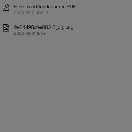
Pressmeddelande som en PDF
2023-03-21 195 kB
9e24d98cfee88312_org.png
2023-03-21 16 kB