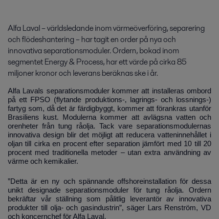
Alfa Laval – världsledande inom värmeöverföring, separering 
och flödeshantering – har tagit en order på nya och 
innovativa separationsmoduler. Ordern, bokad inom 
segmentet Energy & Process, har ett värde på cirka 85 
miljoner kronor och leverans beräknas ske i år.
Alfa Lavals separationsmoduler kommer att installeras ombord
på ett FPSO (flytande produktions-, lagrings- och lossnings-)
fartyg som, då det är färdigbyggt, kommer att förankras utanför
Brasiliens kust. Modulerna kommer att avlägsna vatten och
orenheter från tung råolja. Tack vare separationsmodulernas
innovativa design blir det möjligt att reducera vatteninnehållet i
oljan till cirka en procent efter separation jämfört med 10 till 20
procent med traditionella metoder – utan extra användning av
värme och kemikalier.
”Detta är en ny och spännande offshoreinstallation för dessa
unikt designade separationsmoduler för tung råolja. Ordern
bekräftar vår ställning som pålitlig leverantör av innovativa
produkter till olja- och gasindustrin”, säger Lars Renström, VD
och koncernchef för Alfa Laval.