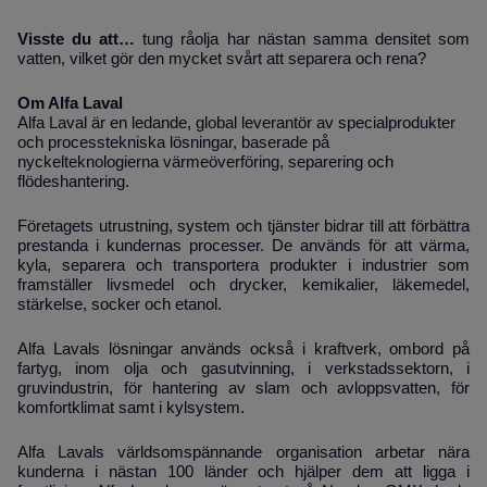
Visste du att…
tung råolja har nästan samma densitet som
vatten, vilket gör den mycket svårt att separera och rena?
Om Alfa Laval
Alfa Laval är en ledande, global leverantör av specialprodukter
och processtekniska lösningar, baserade på
nyckelteknologierna värmeöverföring, separering och
flödeshantering.
Företagets utrustning, system och tjänster bidrar till att förbättra
prestanda i kundernas processer. De används för att värma,
kyla, separera och transportera produkter i industrier som
framställer livsmedel och drycker, kemikalier, läkemedel,
stärkelse, socker och etanol.
Alfa Lavals lösningar används också i kraftverk, ombord på
fartyg, inom olja och gasutvinning, i verkstadssektorn, i
gruvindustrin, för hantering av slam och avloppsvatten, för
komfortklimat samt i kylsystem.
Alfa Lavals världsomspännande organisation arbetar nära
kunderna i nästan 100 länder och hjälper dem att ligga i