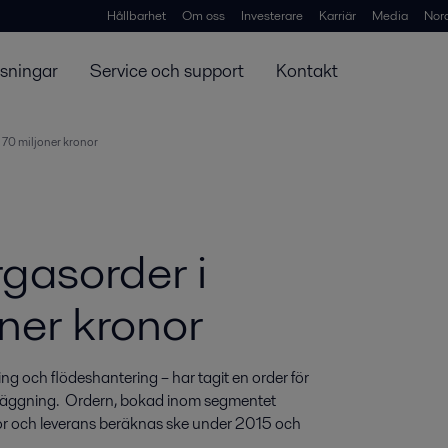
Hållbarhet
Om oss
Investerare
Karriär
Media
Nor
ösningar
Service och support
Kontakt
 70 miljoner kronor
rgasorder i
ner kronor
g och flödeshantering – har tagit en order för 
nläggning.  Ordern, bokad inom segmentet 
nor och leverans beräknas ske under 2015 och 