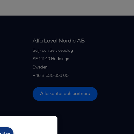
Alfa Laval Nordic AB
Sälj- och Servicebolag
SE-141 49
Huddinge
Sweden
+46 8-530 656 00
Alla kontor och partners
okies