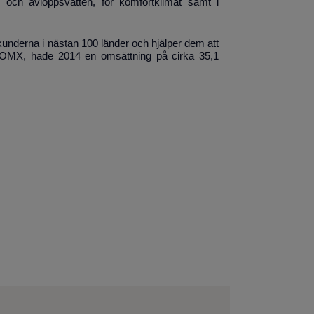
m och avloppsvatten, för komfortklimat samt i
underna i nästan 100 länder och hjälper dem att
aq OMX, hade 2014 en omsättning på cirka 35,1