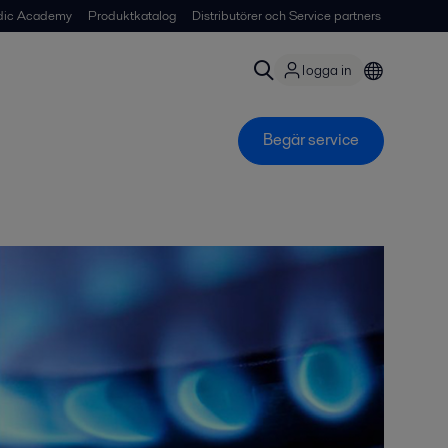
dic Academy
Produktkatalog
Distributörer och Service partners
logga in
Begär service