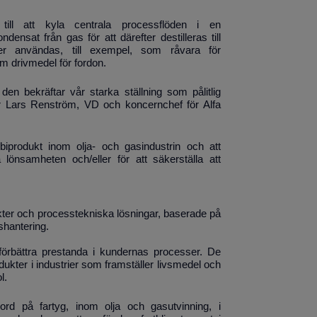
ill att kyla centrala processflöden i en
ensat från gas för att därefter destilleras till
r användas, till exempel, som råvara för
m drivmedel för fordon.
den bekräftar vår starka ställning som pålitlig
ger Lars Renström, VD och koncernchef för Alfa
produkt inom olja- och gasindustrin och att
lönsamheten och/eller för att säkerställa att
ukter och processtekniska lösningar, baserade på
shantering.
t förbättra prestanda i kundernas processer. De
ukter i industrier som framställer livsmedel och
l.
ord på fartyg, inom olja och gasutvinning, i