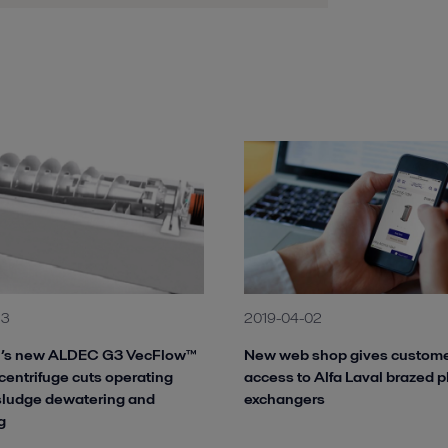
23
2019-04-02
al’s new ALDEC G3 VecFlow™
New web shop gives customer
centrifuge cuts operating
access to Alfa Laval brazed p
 sludge dewatering and
exchangers
g