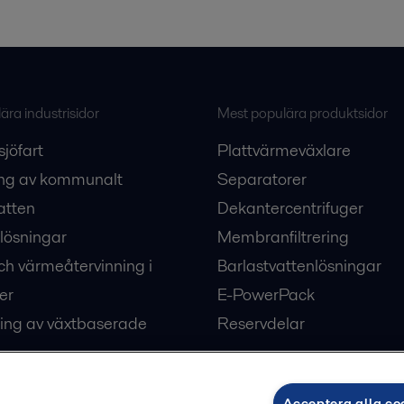
ra industrisidor
Mest populära produktsidor
sjöfart
Plattvärmeväxlare
ng av kommunalt
Separatorer
atten
Dekantercentrifuger
lösningar
Membranfiltrering
ch värmeåtervinning i
Barlastvattenlösningar
er
E-PowerPack
ing av växtbaserade
Reservdelar
Acceptera alla co