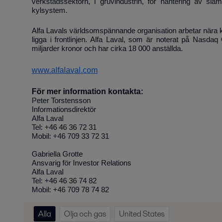
verkstadssektorn, i gruvindustrin, för hantering av sla
kylsystem.
Alfa Lavals världsomspännande organisation arbetar nära k
ligga i frontlinjen. Alfa Laval, som är noterat på Nasd
miljarder kronor och har cirka 18 000 anställda.
www.alfalaval.com
För mer information kontakta:
Peter Torstensson
Informationsdirektör
Alfa Laval
Tel: +46 46 36 72 31
Mobil: +46 709 33 72 31
Gabriella Grotte
Ansvarig för Investor Relations
Alfa Laval
Tel: +46 46 36 74 82
Mobil: +46 709 78 74 82
Alla
Olja och gas
United States