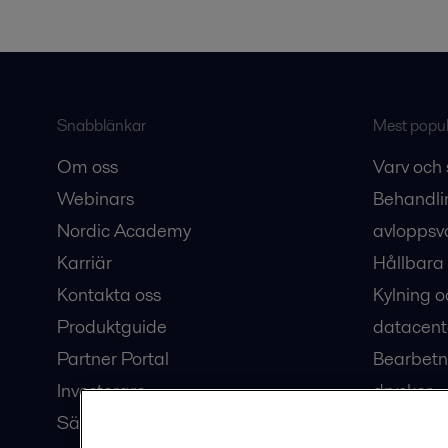
Snabblänkar
Mest populä
Om oss
Varv och 
Webinars
Behandli
Nordic Academy
avloppsv
Karriär
Hållbara 
Kontakta oss
Kylning o
Produktguide
datacent
Partner Portal
Bearbetn
Investerare
drycker
Säkerhetsdatablad
Bioteknik