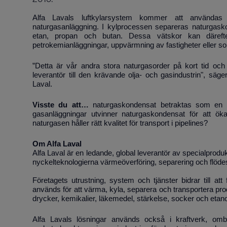
Alfa Lavals luftkylarsystem kommer att användas t
naturgasanläggning. I kylprocessen separeras naturgaskond
etan, propan och butan. Dessa vätskor kan därefte
petrokemianläggningar, uppvärmning av fastigheter eller so
”Detta är vår andra stora naturgasorder på kort tid och 
leverantör till den krävande olja- och gasindustrin", sä
Laval.
Visste du att…
naturgaskondensat betraktas som en bi
gasanläggningar utvinner naturgaskondensat för att öka 
naturgasen håller rätt kvalitet för transport i pipelines?
Om Alfa Laval
Alfa Laval är en ledande, global leverantör av specialprod
nyckelteknologierna värmeöverföring, separering och flöde
Företagets utrustning, system och tjänster bidrar till at
används för att värma, kyla, separera och transportera prod
drycker, kemikalier, läkemedel, stärkelse, socker och etano
Alfa Lavals lösningar används också i kraftverk, omb