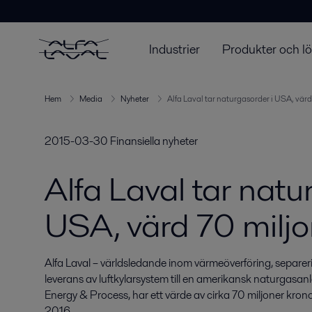
Industrier
Produkter och l
Hem
Media
Nyheter
Alfa Laval tar naturgasorder i USA, värd
2015-03-30
Finansiella nyheter
Alfa Laval tar natu
USA, värd 70 miljo
Alfa Laval – världsledande inom värmeöverföring, separerin
leverans av luftkylarsystem till en amerikansk naturgasa
Energy & Process, har ett värde av cirka 70 miljoner kro
2016.