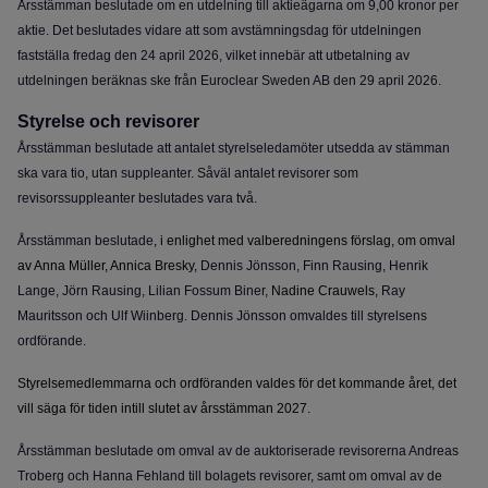
Årsstämman beslutade om en utdelning till aktieägarna om 9,00 kronor per
aktie. Det beslutades vidare att som avstämningsdag för utdelningen
fastställa fredag den 24 april 2026, vilket innebär att utbetalning av
utdelningen beräknas ske från Euroclear Sweden AB den 29 april 2026.
Styrelse och revisorer
Årsstämman beslutade att antalet styrelseledamöter utsedda av stämman
ska vara tio, utan suppleanter. Såväl antalet revisorer som
revisorssuppleanter beslutades vara två.
Årsstämman beslutade
, i enlighet med valberedningens förslag, om omval
av
Anna Müller, Annica Bresky,
Dennis Jönsson, Finn Rausing, Henrik
Lange, Jörn Rausing, Lilian Fossum Biner,
Nadine Crauwels,
Ray
Mauritsson och Ulf Wiinberg. Dennis Jönsson omvaldes till styrelsens
ordförande.
Styrelsemedlemmarna och ordföranden valdes för det kommande året, det
vill säga för tiden intill slutet av årsstämman 2027.
Årsstämman beslutade om omval av de auktoriserade revisorerna Andreas
Troberg och Hanna Fehland till bolagets revisorer, samt om omval av de