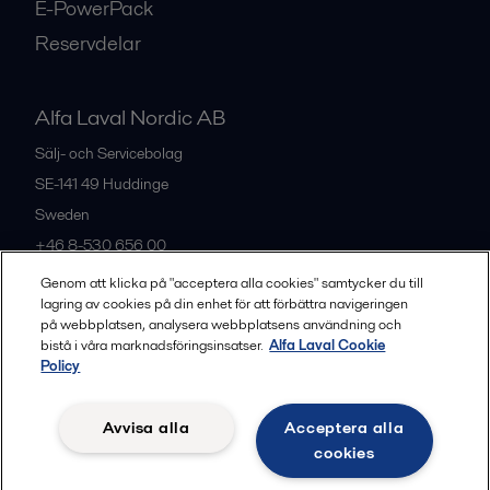
E-PowerPack
Reservdelar
Alfa Laval Nordic AB
Sälj- och Servicebolag
SE-141 49
Huddinge
Sweden
+46 8-530 656 00
Genom att klicka på "acceptera alla cookies" samtycker du till
lagring av cookies på din enhet för att förbättra navigeringen
Alla kontor och partners
på webbplatsen, analysera webbplatsens användning och
bistå i våra marknadsföringsinsatser.
Alfa Laval Cookie
Policy
Privacy policy
Cookies policy
Legal terms and conditions
Avvisa alla
Acceptera alla
Community guidelines
cookies
Följ