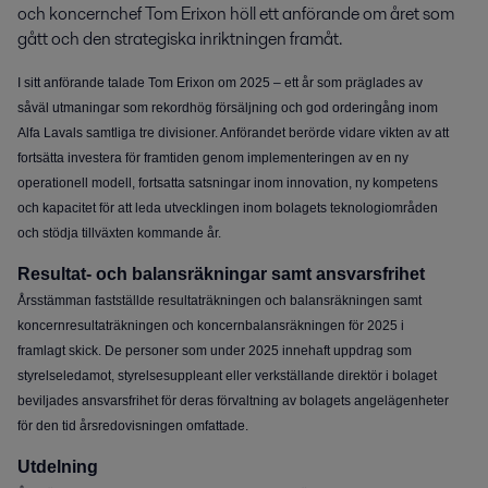
och koncernchef Tom Erixon höll ett anförande om året som 
gått och den strategiska inriktningen framåt.
I sitt anförande talade Tom Erixon om 2025 – ett år som präglades av
såväl utmaningar som rekordhög försäljning och god orderingång inom
Alfa Lavals samtliga tre divisioner. Anförandet berörde vidare vikten av att
fortsätta investera för framtiden genom implementeringen av en ny
operationell modell, fortsatta satsningar inom innovation, ny kompetens
och kapacitet för att leda utvecklingen inom bolagets teknologiområden
och stödja tillväxten kommande år.
R
esultat- och balansräkningar samt ansvarsfrihet
Årsstämman fastställde resultaträkningen och balansräkningen samt
koncernresultaträkningen och koncernbalansräkningen för 2025 i
framlagt skick. De personer som under 2025 innehaft uppdrag som
styrelseledamot, styrelsesuppleant eller verkställande direktör i bolaget
beviljades ansvarsfrihet för deras förvaltning av bolagets angelägenheter
för den tid årsredovisningen omfattade.
Utdelning