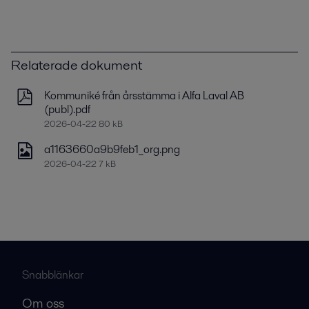
Relaterade dokument
Kommuniké från årsstämma i Alfa Laval AB
(publ).pdf
2026-04-22 80 kB
a1163660a9b9feb1_org.png
2026-04-22 7 kB
Snabblänkar
Om oss