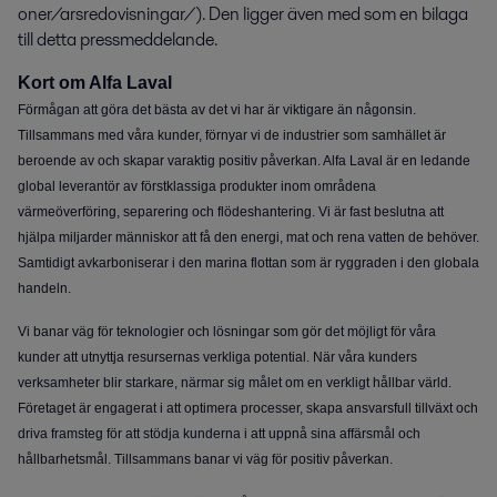
oner/arsredovisningar/). Den ligger även med som en bilaga 
till detta pressmeddelande.
Kort om Alfa Laval
Förmågan att göra det bästa av det vi har är viktigare än någonsin.
Tillsammans med våra kunder, förnyar vi de industrier som samhället är
beroende av och skapar varaktig positiv påverkan. Alfa Laval är en ledande
global leverantör av förstklassiga produkter inom områdena
värmeöverföring, separering och flödeshantering. Vi är fast beslutna att
hjälpa miljarder människor att få den energi, mat och rena vatten de behöver.
Samtidigt avkarboniserar i den marina flottan som är ryggraden i den globala
handeln.
Vi banar väg för teknologier och lösningar som gör det möjligt för våra
kunder att utnyttja resursernas verkliga potential. När våra kunders
verksamheter blir starkare, närmar sig målet om en verkligt hållbar värld.
Företaget är engagerat i att optimera processer, skapa ansvarsfull tillväxt och
driva framsteg för att stödja kunderna i att uppnå sina affärsmål och
hållbarhetsmål. Tillsammans banar vi väg för positiv påverkan.