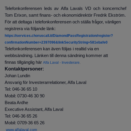
Telefonkonferensen leds av Alfa Lavals VD och koncernchef
Tom Erixon, samt finans- och ekonomidirektör Fredrik Ekström.
För att deltaga i telefonkonferensen och ställa frågor, vänligen
registrera via följande länk:
https://services.choruscall.it/DiamondPassRegistration/register?
confirmationNumber=2397096&linkSecurityString=581ebafe0
Telefonkonferensen kan även följas i realtid via en
webbsändning. Länken till denna sändning kommer att
finnas tillgänglig här
Alfa Laval - Investerare
.
Kontaktpersoner:
Johan Lundin
Ansvarig för Investerarrelationer, Alfa Laval
Tel: 046-36 65 10
Mobil: 0730-46 30 90
Beata Ardhe
Executive Assistant, Alfa Laval
Tel: 046-36 65 26
Mobil: 0709-36 65 26
www.alfalaval.com