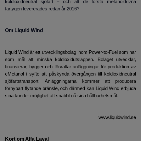
koldioxidneutral sjöfart – och att de första metanoldrivna
fartygen levererades redan år 2016?
Om Liquid Wind
Liquid Wind är ett
utvecklingsbolag inom Power-to-Fuel
som har
som mål att minska koldioxidutsläppen. Bolaget utvecklar,
finansierar, bygger och förvaltar anläggningar för produktion av
eMetanol i syfte att påskynda övergången till koldioxidneutral
sjöfartstransport. Anläggningarna kommer att producera
förnybart flytande bränsle, och därmed kan Liquid Wind erbjuda
sina kunder möjlighet att snabbt nå sina hållbarhetsmål.
www.liquidwind.se
Kort om Alfa Laval