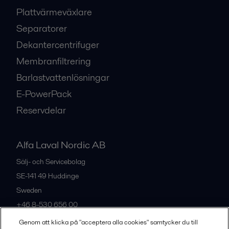
Plattvärmeväxlare
Separatorer
Dekantercentrifuger
Membranfiltrering
Barlastvattenlösningar
E-PowerPack
Reservdelar
Alfa Laval Nordic AB
Sälj- och Servicebolag
SE-141 49
Huddinge
Sweden
+46 8-530 656 00
Genom att klicka på "acceptera alla cookies" samtycker du till