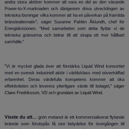
andra stora aktörer kommer att vara en del av den växande
Power-to-X-marknaden och därigenom driva utvecklingen av
tekniska lösningar vilka kommer att ha en påverkan på framtida
bränslealternativ”, säger Susanne Pahlén Åklundh, chef för
Energidivisionen. ”Med samarbeten som detta flyttar vi de
tekniska gränserna och bidrar till att skapa ett mer hållbart
samhälle.”
”Vi är mycket glada över att förstärka Liquid Wind konsortiet
med en svensk industriell aktör i världsklass med oöverträffad
erfarenhet. Deras värdefulla kompetens kommer att öka
effektiviteten och leverera ytterligare värde till bolaget
,” säger
Claes Fredriksson, VD och grundare av Liquid Wind.
Visste du att…
grön metanol är ett kommersialiserat flytande
bränsle som förutspås få stor betydelse för övergången till