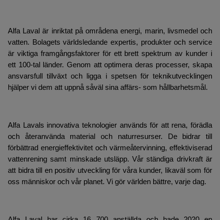
Alfa Laval är inriktat på områdena energi, marin, livsmedel och
vatten. Bolagets världsledande expertis, produkter och service
är viktiga framgångsfaktorer för ett brett spektrum av kunder i
ett 100-tal länder. Genom att optimera deras processer, skapa
ansvarsfull tillväxt och ligga i spetsen för teknikutvecklingen
hjälper vi dem att uppnå såväl sina affärs- som hållbarhetsmål.
Alfa Lavals innovativa teknologier används för att rena, förädla
och återanvända material och naturresurser. De bidrar till
förbättrad energieffektivitet och värmeåtervinning, effektiviserad
vattenrening samt minskade utsläpp. Vår ständiga drivkraft är
att bidra till en positiv utveckling för våra kunder, likaväl som för
oss människor och vår planet. Vi gör världen bättre, varje dag.
Alfa Laval har cirka 16 700 anställda och hade 2020 en