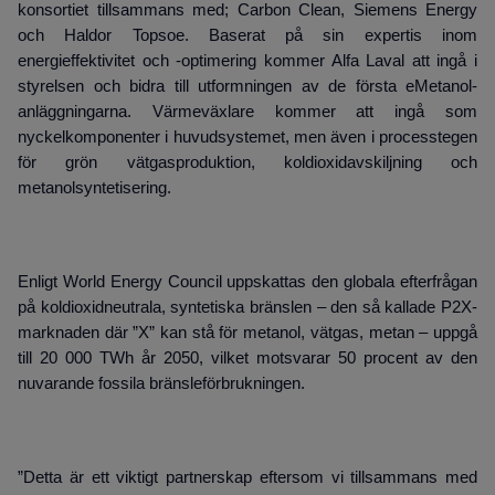
konsortiet tillsammans med; Carbon Clean, Siemens Energy
och Haldor Topsoe. Baserat på sin expertis inom
energieffektivitet och -optimering kommer Alfa Laval att ingå i
styrelsen och bidra till utformningen av de första eMetanol-
anläggningarna. Värmeväxlare kommer att ingå som
nyckelkomponenter i huvudsystemet, men även i processtegen
för grön vätgasproduktion, koldioxidavskiljning och
metanolsyntetisering.
Enligt World Energy Council uppskattas den globala efterfrågan
på koldioxidneutrala, syntetiska bränslen – den så kallade P2X-
marknaden där ”X” kan stå för metanol, vätgas, metan – uppgå
till 20 000 TWh år 2050, vilket motsvarar 50 procent av den
nuvarande fossila bränsleförbrukningen.
”Detta är ett viktigt partnerskap eftersom vi tillsammans med