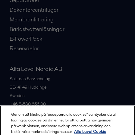
Separatorer
Dekantercentrifuger
Membranfiltrering
Barlastvattenlösningar
E-PowerPack
Reservdelar
Alfa Laval Nordic AB
Sälj- och Servicebolag
SE-141 49
Huddinge
Sweden
+46 8-530 656 00
Genom att klicka på "acceptera alla cookies" samtycker du till
lagring av cookies på din enhet för att förbättra navigeringen
Alla kontor och partners
på webbplatsen, analysera webbplatsens användning och
bistå i våra marknadsföringsinsatser.
Alfa Laval Cookie