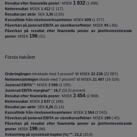
1 832
Resultat efter finansiella poster
:
MSEK
(1 499).
Nettoresultat
: MSEK
1 412
(
1 117)
.
Resultat per aktie
:
SEK
3,36
(
2,65
)
.
Kassaflöde från rörelseverksamheten
: MSEK
609
(
1 377
).
Påverkan på justerad EBITA av växelkurseffekter
: MSEK
95
(
-80
).
Påverkan på resultat efter finansiella poster av jämförelsestörande
196
poster
: MSEK
(31)
Första halvåret
Orderingången
minskade med 3 procent* till MSEK
22 238
(
22 087
).
Nettoomsättningen
ökade med 7 procent* till MSEK
21 497
(
19 326
).
Justerad EBITA
**: MSEK
3 598
(
3 195
).
Justerad EBITA-marginal
**:
16,7
(
16,5
) procent.
3 454
Resultat efter finansiella poster
:
MSEK
(2 968).
Nettoresultat
: MSEK
2 637
(
2 166)
.
Resultat per aktie
:
SEK
6,26
(
5,14
)
.
Kassaflöde från rörelseverksamheten
: MSEK
1 584
(
2 043
).
Påverkan på justerad EBITA av växelkurseffekter
: MSEK
190
(
-45
).
Påverkan på resultat efter finansiella poster av jämförelsestörande
196
poster
: MSEK
(98)
Avkastning på sysselsatt kapital (%) **: 22,2
(20,8)