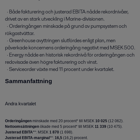
  · Både fakturering och justerad EBITA nådde rekordnivåer, 
drivet av en stark utveckling i Marine-divisionen.

  · Orderingången minskade på grund av pumpsystem och 
rökgastvättar.

  · Greenhouse avyttringen slutfördes enligt plan, men 
påverkade koncernens orderingång negativt med MSEK 500.

  · Energy nådde en historisk rekordnivå för orderingången och 
redovisade även högre fakturering och vinst.

  · Serviceorder växte med 11 procent under kvartalet.
Sammanfattning
Andra kvartalet
Orderingången
minskade med 20 procent* till MSEK
10 025
(
12 062
).
Nettoomsättningen
ökade med 5 procent* till MSEK
11 339
(
10 475
).
Justerad EBITA
**: MSEK
1 870
(
1 698
).
Justerad EBITA-marginal
**:
16,5
(
16,2
) procent.