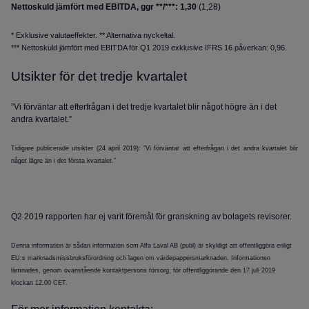
Nettoskuld jämfört med EBITDA, ggr **/***: 1,30
(1,28)
* Exklusive valutaeffekter. ** Alternativa nyckeltal.
*** Nettoskuld jämfört med EBITDA för Q1 2019 exklusive IFRS 16 påverkan: 0,96.
Utsikter för det tredje kvartalet
”Vi förväntar att efterfrågan i det tredje kvartalet blir något högre än i det
andra kvartalet.”
Tidigare publicerade utsikter (24 april 2019): ”Vi förväntar att efterfrågan i det andra kvartalet blir
något lägre än i det första kvartalet.”
Q2 2019 rapporten har ej varit föremål för granskning av bolagets revisorer.
Denna information är sådan information som Alfa Laval AB (publ) är skyldigt att offentliggöra enligt
EU:s marknadsmissbruksförordning och lagen om värdepappersmarknaden. Informationen
lämnades, genom ovanstående kontaktpersons försorg, för offentliggörande den 17 juli 2019
klockan 12.00 CET.