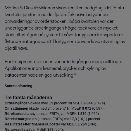
Marine & Dieseldivisionen visade en liten nedgång i det första 
kvartalet jämfört med det fjärde. Exklusive betydande 
omvärderingar av orderstocken i båda kvartalen var den 
underliggande orderingången högre, tack vare en mycket 
stark efterfrågan på system till såväl fartyg som transporterar 
flytande naturgas som till fartyg som används vid utvinning av 
olja till havs.

För Equipmentdivisionen var orderingången marginellt lägre. 
Applikationer inom livsmedel, drycker och kylning av 
datacenter hade en god utveckling.”
Sammanfattning
Tre första månaderna
Orderingången
ökade med 19 procent* till MSEK
9 844
(
7 474
).
Omsättningen
ökade med 24 procent* till MSEK
9 071
(
6 597
).
Rörelseresultatet,
justerad EBITA, var MSEK
1 570
(
1 062
).
Rörelsemarginalen
(justerad EBITA) var
17,3
(
16,1
) procent.
Resultatet efter finansiella poster
var MSEK
1 264
(
794
).
Nettoresultatet
var MSEK
863
(
564
)
.