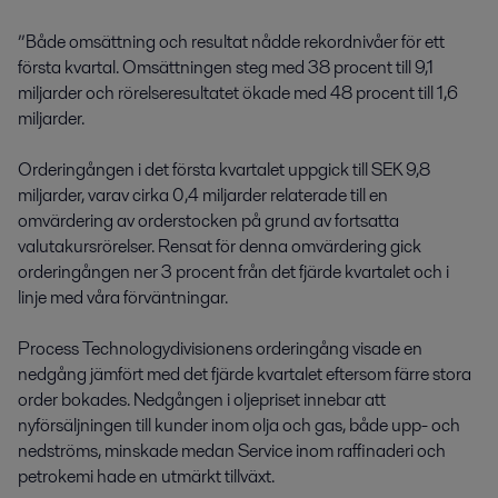
”Både omsättning och resultat nådde rekord­nivåer för ett 
första kvartal. Omsättningen steg med 38 procent till 9,1 
miljarder och rörelse­resultatet ökade med 48 procent till 1,6 
miljarder.

Orderingången i det första kvartalet uppgick till SEK 9,8 
miljarder, varav cirka 0,4 miljarder relaterade till en 
omvärdering av orderstocken på grund av fortsatta 
valutakursrörelser. Rensat för denna omvärdering gick 
orderingången ner 3 procent från det fjärde kvartalet och i 
linje med våra förväntningar.

Process Technologydivisionens orderingång visade en 
nedgång jämfört med det fjärde kvartalet eftersom färre stora 
order bokades. Nedgången i oljepriset innebar att 
nyförsäljningen till kunder inom olja och gas, både upp- och 
nedströms, minskade medan Service inom raffinaderi och 
petrokemi hade en utmärkt tillväxt.
