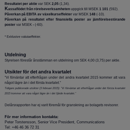
Resultatet per aktie
var
SEK
2,05
(
1,34
)
.
K
assaflödet från rörelseverksamheten
uppgick till MSEK
1 101
(
592
).
Påverkan på EBITA av växelkurseffekter
var MSEK
148
(
-10
).
Påverkan på resultatet efter finansiella poster av jämförelsestörande
poster
var MSEK
-
(
-60
).
* Exklusive valutaeffekter.
Utdelning
Styrelsen föreslår årsstämman en utdelning om SEK 4,00 (3,75) per aktie.
Utsikter för det andra kvartalet
”Vi förväntar att efterfrågan under det andra kvartalet 2015 kommer att vara
något lägre än i det första kvartalet.”
Tidigare publicerade utsikter (3 februari 2015): ”Vi förväntar att efterfrågan under det första kvartalet
2015 kommer att vara något lägre än i det fjärde kvartalet.”
Delårsrapporten har ej varit föremål för granskning av bolagets revisorer.
För mer information kontakta:
Peter Torstensson, Senior Vice President, Communications
Tel: +46 46 36 72 31