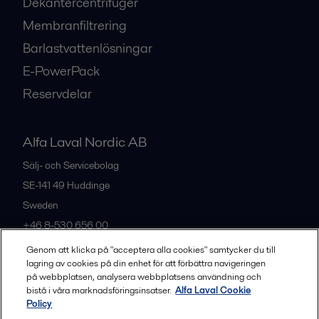
Dekantercentrifuger
Membranfiltrering
Barlastvattenlösningar
E-PowerPack
Reservdelar
Alfa Laval Nordic AB
Sälj- och Servicebolag
SE-141 49
Huddinge
Sweden
+46 8-530 656 00
Genom att klicka på "acceptera alla cookies" samtycker du till
lagring av cookies på din enhet för att förbättra navigeringen
Alla kontor och partners
på webbplatsen, analysera webbplatsens användning och
bistå i våra marknadsföringsinsatser.
Alfa Laval Cookie
Policy