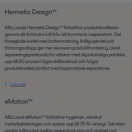
Hermetic Design™
Alfa Lavals Hermetic Design™ förbättrar produktkvaliteten
genom att förhindra luft från att komma in i separatorn. Det
förseglade kärlet med bottenmatning, ihålig spindel och
tömningsutlopp ger mer skonsam produkthantering, ökad
separeringsprestanda för vätskor med skjuvkänsliga partiklar,
upp till 60 procent lägre driftkostnad och högre
produktkvalitet jämfört med toppmatade separatorer.
Läs mer
eMotion™
Alfa Laval eMotion™ förbättrar hygienen, minskar
motorbelastningen och sparar upp till 75 % i energi. Tekniken
sänker lufttrycket mellan separatorkulan och stativet och