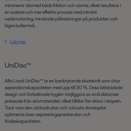
minimerar därmed både friktion och värme, vilket resulterar i
en svalare och mer effektiv process med mindre
nedsmutsning, minskade påfrestningar på produkten och
lägre bullernivå.
Läs mer
UniDisc™
Alfa Laval UniDisc™ är en banbrytande skivteknik som ökar
separationskapaciteten med upp till 30 %. Dess lättstädade
design och förbättrade hygien möjliggörs av små distanser
pressade från skivmaterialet, vilket tillåter fler skivor i stapeln.
Tack vare den utökade ytan och robusta skivstaplar
optimeras även separeringsprestandan och
flödeskapaciteten.