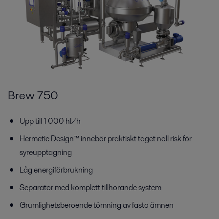
Brew 750
Upp till 1 000 hl/h
Hermetic Design™ innebär praktiskt taget noll risk för
syreupptagning
Låg energiförbrukning
Separator med komplett tillhörande system
Grumlighetsberoende tömning av fasta ämnen