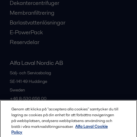
Dekantercentrifuger
Membranfiltrering
Barlastvattenlösningar
E-PowerPack
Reservdelar
Alfa Laval Nordic AB
Sälj- och Servicebolag
SE-141 49
Huddinge
Sweden
+46 8-530 656 00
Genom att klicka på "acceptera alla cookies" samtycker du till
lagring av cookies på din enhet för att förbättra navigeringen
Alla kontor och partners
på webbplatsen, analysera webbplatsens användning och
bistå i våra marknadsföringsinsatser.
Alfa Laval Cookie
Policy