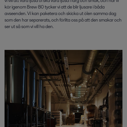
vi vill att våra ljusa öl ska vara ljusa i färg och smak, och när vi
kör igenom Brew 80 tycker vi att de blir ljusare i båda
avseenden. Vi kan paketera och skicka ut ölen samma dag
som den har separerats, och förlita oss på att den smakar och
ser ut så som vi vill ha den.