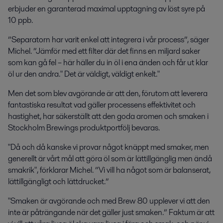
erbjuder en garanterad maximal upptagning av löst syre på
10 ppb.
”Separatorn har varit enkel att integrera i vår process”, säger
Michel. ”Jämför med ett filter där det finns en miljard saker
som kan gå fel – här häller du in öl i ena änden och får ut klar
öl ur den andra." Det är väldigt, väldigt enkelt."
Men det som blev avgörande är att den, förutom att leverera
fantastiska resultat vad gäller processens effektivitet och
hastighet, har säkerställt att den goda aromen och smaken i
Stockholm Brewings produktportfölj bevaras.
"Då och då kanske vi provar något knäppt med smaker, men
generellt är vårt mål att göra öl som är lättillgänglig men ändå
smakrik", förklarar Michel. ”Vi vill ha något som är balanserat,
lättillgängligt och lättdrucket.”
"Smaken är avgörande och med Brew 80 upplever vi att den
inte är påträngande när det gäller just smaken.” Faktum är att