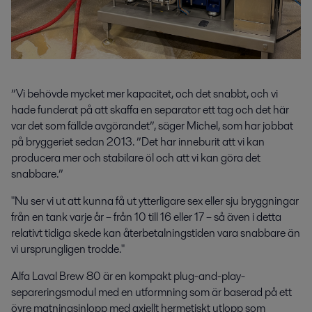
”Vi behövde mycket mer kapacitet, och det snabbt, och vi
hade funderat på att skaffa en separator ett tag och det här
var det som fällde avgörandet”, säger Michel, som har jobbat
på bryggeriet sedan 2013. ”Det har inneburit att vi kan
producera mer och stabilare öl och att vi kan göra det
snabbare.”
"Nu ser vi ut att kunna få ut ytterligare sex eller sju bryggningar
från en tank varje år – från 10 till 16 eller 17 – så även i detta
relativt tidiga skede kan återbetalningstiden vara snabbare än
vi ursprungligen trodde."
Alfa Laval Brew 80 är en kompakt plug-and-play-
separeringsmodul med en utformning som är baserad på ett
övre matningsinlopp med axiellt hermetiskt utlopp som