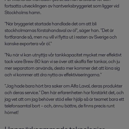
fortsatta utvecklingen av hantverksbryggeriet som ligger vid
Stockholms hamn.
"När bryggeriet startade handlade det om att bli
stockholmarnas förstahandsval av öl", säger han. "Det är
fortfarande så, men nu vill vi flytta ut i resten av Sverige och
kanske exportera vår öl."
"Nu när vi kan utnyttja vår tankkapacitet mycket mer effektivt
tack vare Brew 80 kan vi se över att skaffa fler tankar, och ju
mer separatorn används, desto mer kommer det att löna sig
och vi kommer att dra nytta av effektiviseringarna."
"Jag hade bara hört bra saker om Alfa Laval, deras produkter
och deras service." Den här erfarenheten har förstärkt det, och
jag vet att om jag behöver stöd eller hjälp så är teamet bara ett
telefonsamtal bort – och, ännu bättre, de finns precis runt
hörnet!