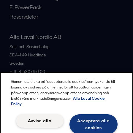
E-PowerPack
Reservdelar
Alfa Laval Nordic AB
Sälj- och Servicebolag
SE-141 49
Huddinge
Sweden
+46 8-530 656 00
Genom att klicka på "acceptera alla cookies" samtycker du till
lagring av cookies på din enhet för att förbättra navigeringen
Alla kontor och partners
på webbplatsen, analysera webbplatsens användning och
bistå i våra marknadsföringsinsatser.
Alfa Laval Cookie
Policy
Privacy policy
Cookies policy
Legal terms and conditions
Avvisa alla
Acceptera alla
Community guidelines
cookies