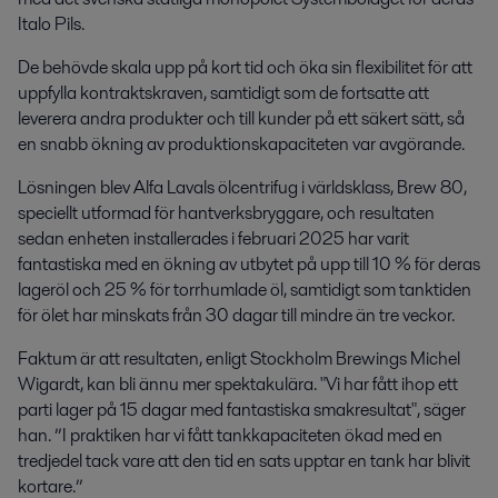
Italo Pils.
De behövde skala upp på kort tid och öka sin flexibilitet för att
uppfylla kontraktskraven, samtidigt som de fortsatte att
leverera andra produkter och till kunder på ett säkert sätt, så
en snabb ökning av produktionskapaciteten var avgörande.
Lösningen blev Alfa Lavals ölcentrifug i världsklass, Brew 80,
speciellt utformad för hantverksbryggare, och resultaten
sedan enheten installerades i februari 2025 har varit
fantastiska med en ökning av utbytet på upp till 10 % för deras
lageröl och 25 % för torrhumlade öl, samtidigt som tanktiden
för ölet har minskats från 30 dagar till mindre än tre veckor.
Faktum är att resultaten, enligt Stockholm Brewings Michel
Wigardt, kan bli ännu mer spektakulära. "Vi har fått ihop ett
parti lager på 15 dagar med fantastiska smakresultat", säger
han. ”I praktiken har vi fått tankkapaciteten ökad med en
tredjedel tack vare att den tid en sats upptar en tank har blivit
kortare.”