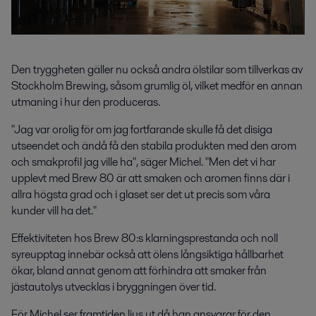
Den tryggheten gäller nu också andra ölstilar som tillverkas av
Stockholm Brewing, såsom grumlig öl, vilket medför en annan
utmaning i hur den produceras.
"Jag var orolig för om jag fortfarande skulle få det disiga
utseendet och ändå få den stabila produkten med den arom
och smakprofil jag ville ha", säger Michel. "Men det vi har
upplevt med Brew 80 är att smaken och aromen finns där i
allra högsta grad och i glaset ser det ut precis som våra
kunder vill ha det."
Effektiviteten hos Brew 80:s klarningsprestanda och noll
syreupptag innebär också att ölens långsiktiga hållbarhet
ökar, bland annat genom att förhindra att smaker från
jästautolys utvecklas i bryggningen över tid.
För Michel ser framtiden ljus ut då han ansvarar för den