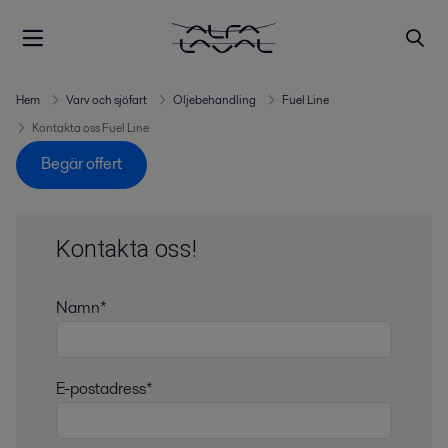
Hem
Varv och sjöfart
Oljebehandling
Fuel Line
Kontakta oss Fuel Line
Begär offert
Kontakta oss!
Namn*
E-postadress*