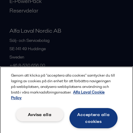
E-PowerPack
Reservdelar
Alfa Laval Nordic AB
Sälj- och Servicebolag
SE-141 49
Huddinge
Sweden
+46 8-530 656 00
Genom att klicka på "acceptera alla cookies" samtycker du till
lagring av cookies på din enhet för att förbättra navigeringen
Alla kontor och partners
på webbplatsen, analysera webbplatsens användning och
bistå i våra marknadsföringsinsatser.
Alfa Laval Cookie
Policy
Privacy policy
Cookies policy
Legal terms and conditions
Avvisa alla
Acceptera alla
Community guidelines
cookies
Följ