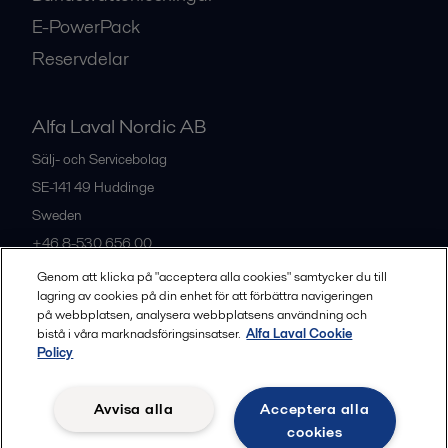
E-PowerPack
Reservdelar
Alfa Laval Nordic AB
Sälj- och Servicebolag
SE-141 49
Huddinge
Sweden
+46 8-530 656 00
Genom att klicka på "acceptera alla cookies" samtycker du till
lagring av cookies på din enhet för att förbättra navigeringen
Alla kontor och partners
på webbplatsen, analysera webbplatsens användning och
bistå i våra marknadsföringsinsatser.
Alfa Laval Cookie
Policy
Privacy policy
Cookies policy
Legal terms and conditions
Avvisa alla
Acceptera alla
Community guidelines
cookies