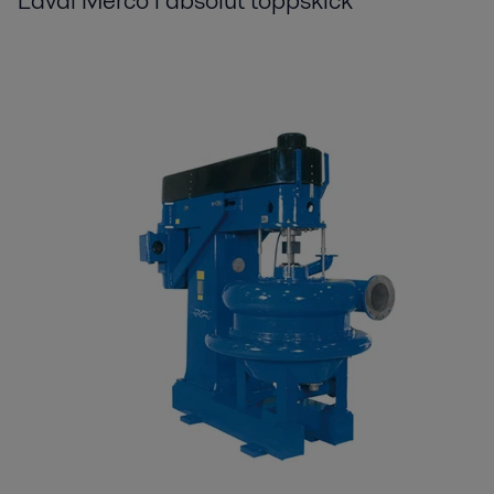
Laval Merco i absolut toppskick