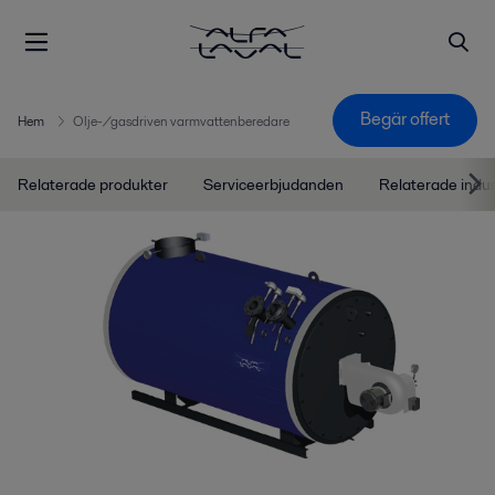
Begär offert
Hem
Olje-/gasdriven varmvattenberedare
Relaterade produkter
Serviceerbjudanden
Relaterade indu