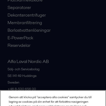
Separatorer
Dekantercentrifuger
Membranfiltrering
Barlastvattenlösningar
E-PowerPack
Reservdelar
Alfa Laval Nordic AB
Sälj- och Servicebolag
SE-141 49
Huddinge
Sweden
+46 8-530 656 00
Genom att klicka på "acceptera alla cookies" samtycker du till
lagring av cookies på din enhet för att förbättra navigeringen
Alla kontor och partners