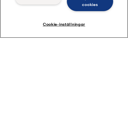
cookies
Gå till vår hub för värme och kyla
Cookie-inställningar
Produktförfrågningar
Hur kan vi hjälpa dig?
Ange detaljer eller dokument som kan hjälpa med din förfrågan