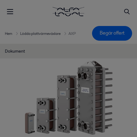
Begär offert
Hem
Lödda plattvärmeväxlare
AXP
Dokument