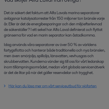
Det är säkert det faktum att Alfa Lavals marina separatorer
avlägsnar katalysatorrester från 150 miljoner ton bränsle varje
år. Eller är det de energibesparingar och den miljöefterlevnad
de säkerställer? I ett sekel har Alfa Laval definierat och flyttat
gränserna för vad en marin separator kan åstadkomma.
Idag används våra separatorer av över 50 % av världens
fartygsflotta och hanterar både traditionella och nya bränslen,
men även smörjolja, spillolja, länsvatten, vevhusgas och
skrubbervatten. Kunderna vänder sig till oss för vårt ledarskap
inom tillämpningsområdet, medan vårt globala servicenätverk
är det de litar på när det gäller reservdelar och trygghet.
Här kan du läsa mer om vårt serviceutbud för sjöfarten