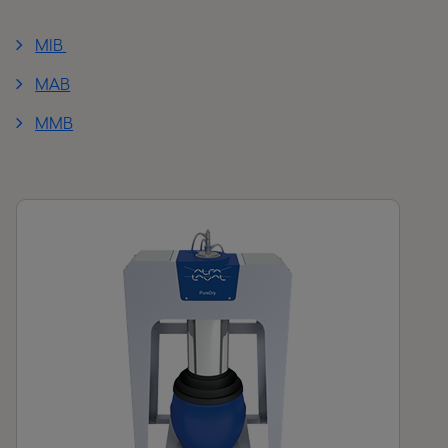
MIB
MAB
MMB