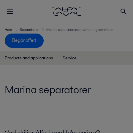
Hem
Separatorer
Marina separatorers användningsområden
Begär offert
Products and applications
Service
Marina separatorer
Vad skiljer Alfa Laval från övriga?