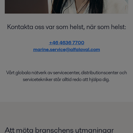
Kontakta oss var som helst, när som helst:
+46 4636 7700
marine.service@alfalaval.com
Vårt globala nätverk av
service
center
,
distributions
center
och
servicetekniker
står
alltid
redo
att
hjälpa
dig.
Att möta branschens utmaningar