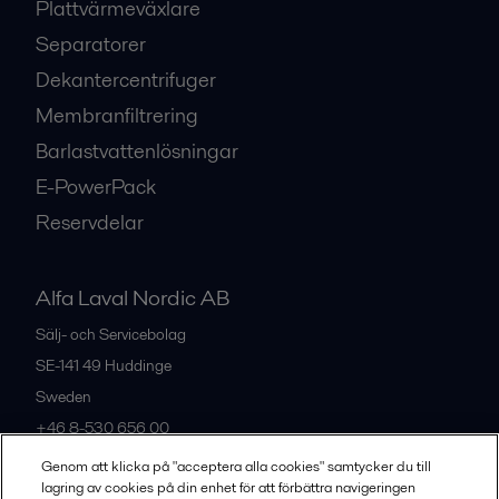
Plattvärmeväxlare
Separatorer
Dekantercentrifuger
Membranfiltrering
Barlastvattenlösningar
E-PowerPack
Reservdelar
Alfa Laval Nordic AB
Sälj- och Servicebolag
SE-141 49
Huddinge
Sweden
+46 8-530 656 00
Genom att klicka på "acceptera alla cookies" samtycker du till
lagring av cookies på din enhet för att förbättra navigeringen
Alla kontor och partners