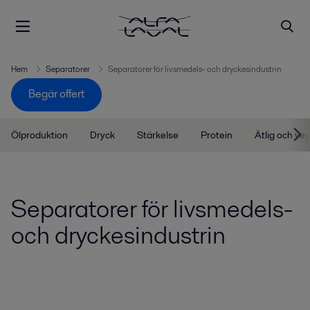
Hem
Separatorer
Separatorer för livsmedels- och dryckesindustrin
Begär offert
Ölproduktion
Dryck
Stärkelse
Protein
Ätlig och veg
Separatorer för livsmedels-
och dryckesindustrin