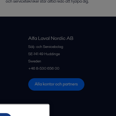
och
servicetekniker
står
alltid
redo
att
hjälpa
dig.
Alfa Laval Nordic AB
Sälj- och Servicebolag
SE-141 49
Huddinge
Sweden
+46 8-530 656 00
Alla kontor och partners