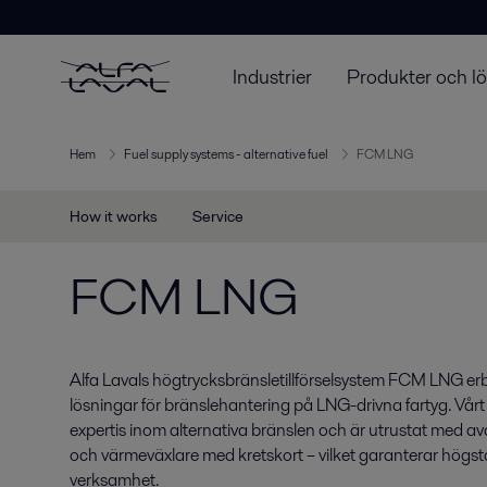
Industrier
Produkter och l
Hem
Fuel supply systems - alternative fuel
FCM LNG
How it works
Service
FCM LNG
Alfa Lavals högtrycksbränsletillförselsystem FCM LNG erbjud
lösningar för bränslehantering på LNG-drivna fartyg. Vår
expertis inom alternativa bränslen och är utrustat med
och värmeväxlare med kretskort – vilket garanterar högst
verksamhet.