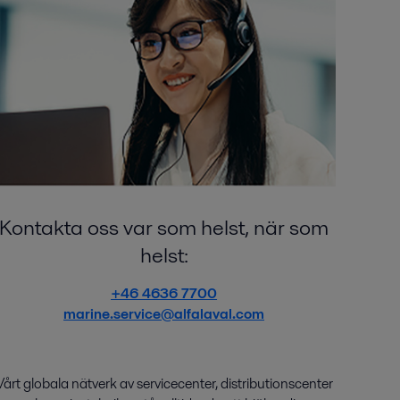
Kontakta oss var som helst, när som
helst:
+46 4636 7700
marine.service@alfalaval.com
Vårt globala nätverk av
service
center
,
distributions
center