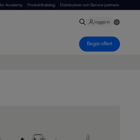
dic Academy
Produktkatalog
Distributörer och Service partners
logga in
Begär offert