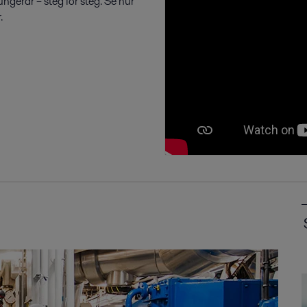
ngerar – steg för steg. Se hur
.