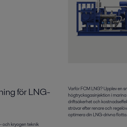
ösning för LNG-
Varför FCM LNG? Upplev en smid
högtrycksgasinjektion i marin
driftsäkerhet och kostnadseffekti
strävar efter renare och regelö
optimera din LNG-drivna flotta
s- och kryogen teknik