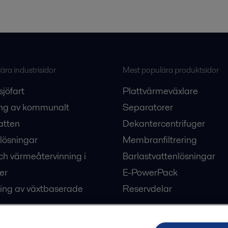
ra industrisidor
Mest populära produktsidor
sjöfart
Plattvärmeväxlare
ng av kommunalt
Separatorer
atten
Dekantercentrifuger
lösningar
Membranfiltrering
ch värmeåtervinning i
Barlastvattenlösningar
er
E-PowerPack
ing av växtbaserade
Reservdelar