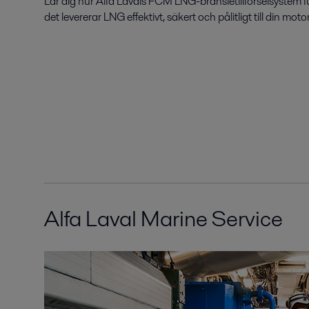
Lär dig hur Alfa Lavals FCM LNG-bränsletillförselsystem fu
det levererar LNG effektivt, säkert och pålitligt till din motor
Alfa Laval Marine Service