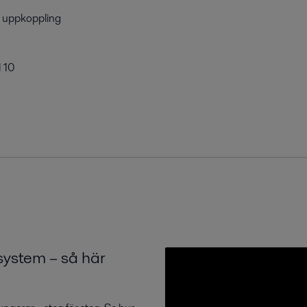
r uppkoppling
I 10
system – så här