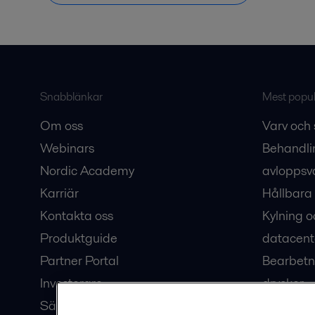
Snabblänkar
Mest populä
Om oss
Varv och 
Webinars
Behandli
Nordic Academy
avloppsv
Karriär
Hållbara 
Kontakta oss
Kylning o
Produktguide
datacent
Partner Portal
Bearbetn
Investerare
drycker
Säkerhetsdatablad
Bioteknik