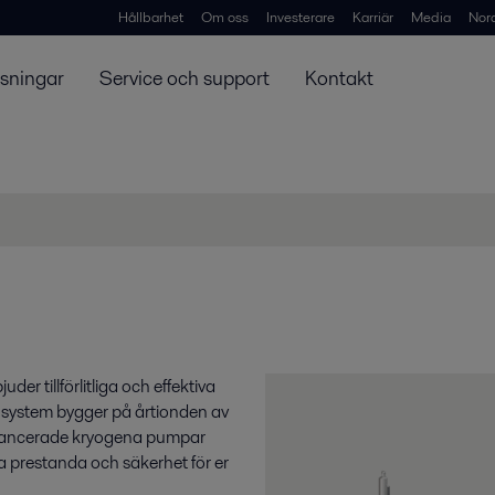
Hållbarhet
Om oss
Investerare
Karriär
Media
Nor
ösningar
Service och support
Kontakt
er tillförlitliga och effektiva
t system bygger på årtionden av
 avancerade kryogena pumpar
a prestanda och säkerhet för er