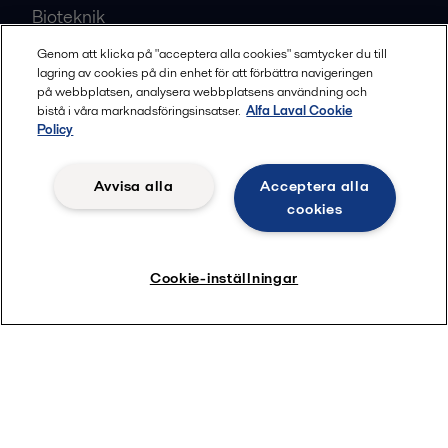
Bioteknik
Hub för värme och kyla
Genom att klicka på "acceptera alla cookies" samtycker du till
lagring av cookies på din enhet för att förbättra navigeringen
på webbplatsen, analysera webbplatsens användning och
Mest populära produktsidor
bistå i våra marknadsföringsinsatser.
Alfa Laval Cookie
Policy
Plattvärmeväxlare
Separatorer
Avvisa alla
Acceptera alla
cookies
Dekantercentrifuger
Membranfiltrering
Barlastvattenlösningar
Cookie-inställningar
E-PowerPack
Reservdelar
Alfa Laval Nordic AB
Sälj- och Servicebolag