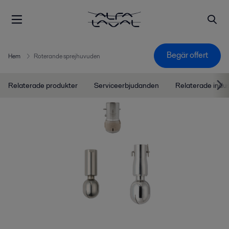
Begär offert
Hem
Roterande sprejhuvuden
Relaterade produkter
Serviceerbjudanden
Relaterade indu