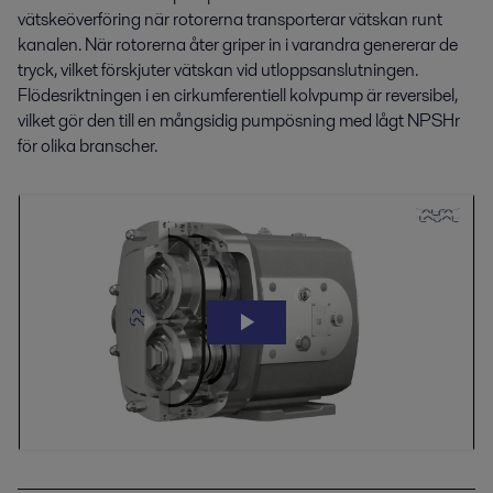
vätskeöverföring när rotorerna transporterar vätskan runt
kanalen. När rotorerna åter griper in i varandra genererar de
tryck, vilket förskjuter vätskan vid utloppsanslutningen.
Flödesriktningen i en cirkumferentiell kolvpump är reversibel,
vilket gör den till en mångsidig pumpösning med lågt NPSHr
för olika branscher.