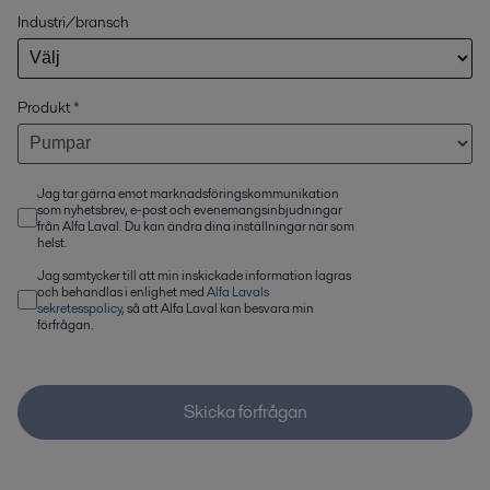
Industri/bransch
Produkt
*
Jag tar gärna emot marknadsföringskommunikation
som nyhetsbrev, e-post och evenemangsinbjudningar
från Alfa Laval. Du kan ändra dina inställningar när som
helst.
Jag samtycker till att min inskickade information lagras
och behandlas i enlighet med
Alfa Lavals
sekretesspolicy
, så att Alfa Laval kan besvara min
förfrågan.
Skicka förfrågan