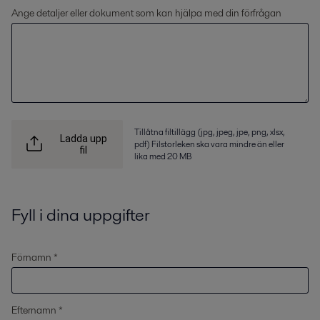
Ange detaljer eller dokument som kan hjälpa med din förfrågan
Tillåtna filtillägg (jpg, jpeg, jpe, png, xlsx,
Ladda upp
pdf) Filstorleken ska vara mindre än eller
fil
lika med 20 MB
Fyll i dina uppgifter
Förnamn *
Efternamn *