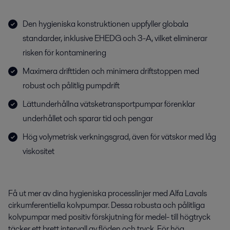
Den hygieniska konstruktionen uppfyller globala
standarder, inklusive EHEDG och 3-A, vilket eliminerar
risken för kontaminering
Maximera drifttiden och minimera driftstoppen med
robust och pålitlig pumpdrift
Lättunderhållna vätsketransportpumpar förenklar
underhållet och sparar tid och pengar
Hög volymetrisk verkningsgrad, även för vätskor med låg
viskositet
Få ut mer av dina hygieniska processlinjer med Alfa Lavals
cirkumferentiella kolvpumpar. Dessa robusta och pålitliga
kolvpumpar med positiv förskjutning för medel- till högtryck
täcker ett brett intervall av flöden och tryck. För hög