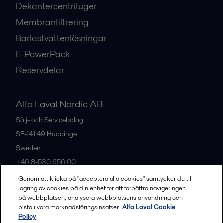
Dekantercentrifuger
Membranfiltrering
Barlastvattenlösningar
E-PowerPack
Reservdelar
Alfa Laval Nordic AB
Sälj- och Servicebolag
SE-141 49
Huddinge
Sweden
+46 8-530 656 00
Genom att klicka på "acceptera alla cookies" samtycker du till
lagring av cookies på din enhet för att förbättra navigeringen
Alla kontor och partners
på webbplatsen, analysera webbplatsens användning och
bistå i våra marknadsföringsinsatser.
Alfa Laval Cookie
Policy