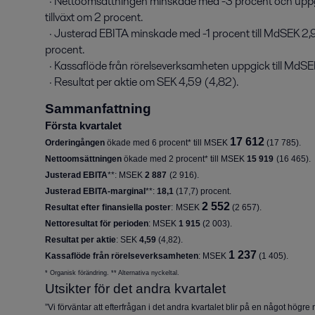
  · Nettoomsättningen minskade med -3 procent och uppgick till MdSEK 15,9 (16,5), med en organisk 
tillväxt om 2 procent.

  · Justerad EBITA minskade med -1 procent till MdSEK 2,9 (2,9), motsvarande en marginal om 18,1 (17,7) 
procent.

  · Kassaflöde från rörelseverksamheten uppgick till MdSEK 1,2 (1,4).

  · Resultat per aktie om SEK 4,59 (4,82).
Sammanfattning
Första kvartalet
17 612
Orderingången
ökade med 6 procent* till MSEK
(
17 785
).
Nettoomsättningen
ökade med 2 procent* till MSEK
15 919
(
16 465
).
Justerad EBITA
**: MSEK
2 887
(
2 916
).
Justerad EBITA-marginal
**:
18,1
(
17,7
) procent.
2 552
Resultat efter finansiella poster
:
MSEK
(2 657).
Nettoresultat för perioden
: MSEK
1 915
(
2 003
)
.
Resultat per aktie
:
SEK
4,59
(
4,82
)
.
1 237
Kassaflöde från rörelseverksamheten
: MSEK
(
1 405
).
* Organisk förändring. ** Alternativa nyckeltal.
Utsikter för det andra kvartalet
”Vi förväntar att efterfrågan i det andra kvartalet blir på en något högre n