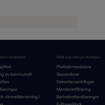
ra industrisidor
Mest populära produktsidor
sjöfart
Plattvärmeväxlare
ng av kommunalt
Separatorer
atten
Dekantercentrifuger
lösningar
Membranfiltrering
ch värmeåtervinning i
Barlastvattenlösningar
er
E-PowerPack