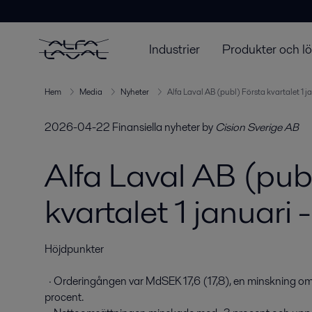
Industrier
Produkter och l
Hem
Media
Nyheter
Alfa Laval AB (publ) Första kvartalet 1 
2026-04-22
Finansiella nyheter
by
Cision Sverige AB
Alfa Laval AB (pub
kvartalet 1 januari
Höjdpunkter

  · Orderingången var MdSEK 17,6 (17,8), en minskning om -1 procent. Den organiska tillväxten var 6 
procent.
