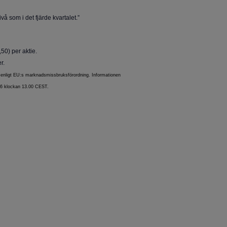
ivå som i det fjärde kvartalet.”
50) per aktie.
r.
ra enligt EU:s marknadsmissbruksförordning. Informationen
26 klockan 13.00 CEST.