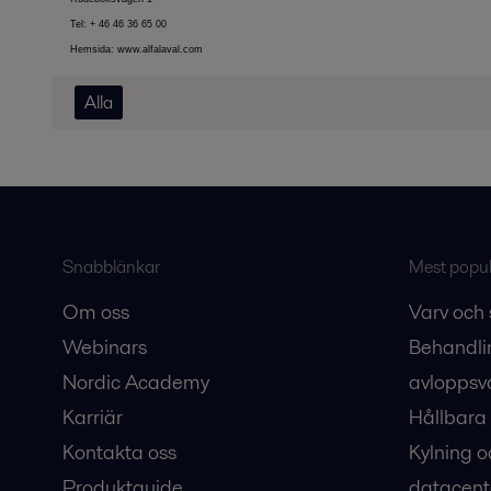
Tel: + 46 46 36 65 00
Hemsida: www.alfalaval.com
Alla
Snabblänkar
Mest populä
Om oss
Varv och 
Webinars
Behandli
Nordic Academy
avloppsv
Karriär
Hållbara 
Kontakta oss
Kylning o
Produktguide
datacent