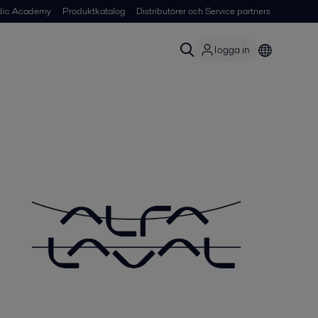
dic Academy
Produktkatalog
Distributörer och Service partners
logga in