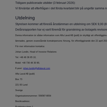
Tidigare publicerade utsikter (3 februari 2026):
Vi förväntar att efterfrågan i det första kvartalet blir på ungefär samma n
Utdelning
Styrelsen kommer att föreslå årsstämman en utdelning om SEK 9,00 (8,
Delårsrapporten har ej varit föremål för granskning av bolagets revisore
Denna information är sådan information som Alfa Laval AB (publ) är skyldigt att offentliggö
lämnades, genom ovanstående kontaktpersons försorg, för offentliggörande den 22 april 20
För mer information kontakta:
Johan Lundin, Head of Investor Relations
Tel: +46 46 36 65 10,
Mobil: +46 730 46 30 90,
E-post:
johan.lundin@alfalaval.com
Alfa Laval AB (publ)
Box 73
221 00 Lund
Sverige
Organisationsnummer: 556587-8054
Besöksadress:
Rudeboksvägen 1