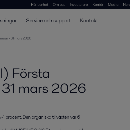
Hållbarhet
Om oss
Investerare
Karriär
Media
Nor
ösningar
Service och support
Kontakt
januari - 31 mars 2026
l) Första
 - 31 mars 2026