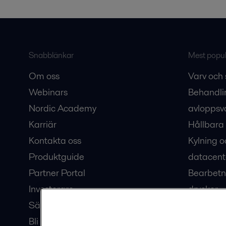
Snabblänkar
Mest populä
Om oss
Varv och 
Webinars
Behandli
Nordic Academy
avloppsv
Karriär
Hållbara 
Kontakta oss
Kylning o
Produktguide
datacent
Partner Portal
Bearbetn
Investerare
drycker
Säkerhetsdatablad
Bioteknik
Bli en partner
Hub för v