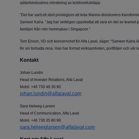
sjäfartsindustrins minskning av koldioxidutsläpp.
”Det har varit ett stort privilegium att leda Marine-divisionens trans
Sameer Kalra. “Jag har verkligen uppskattat att vara en del av teamet 
familjen från min hemmabas i Singapore.”
Tom Erixon, VD och koncernchef för Alfa Laval, säger: “Sameer Kalra lä
för sin fortsatta resa. Han har format verksamheten, portföljen och vår ku
Kontakt
Johan Lundin
Head of Investor Relations, Alfa Laval
Mobil: +46 730 46 30 90
johan.lundin@alfalaval.com
Sara Helweg-Larsen
Head of Communication, Alfa Laval
Mobil: +46 730 35 80 98
sara.helweglarsen@alfalaval.com