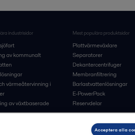
ra industrisidor
Mest populära produktsidor
sjöfart
Plattvärmeväxlare
ng av kommunalt
Separatorer
atten
Dekantercentrifuger
lösningar
Membranfiltrering
ch värmeåtervinning i
Barlastvattenlösningar
er
E-PowerPack
ing av växtbaserade
Reservdelar
Acceptera alla co
ärme och kyla