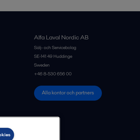
Alfa Laval Nordic AB
Sälj- och Servicebolag
SE-141 49
Huddinge
Sweden
+46 8-530 656 00
Alla kontor och partners
okies