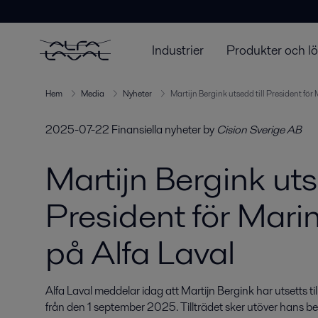
Industrier
Produkter och l
Hem
Media
Nyheter
Martijn Bergink utsedd till President för
2025-07-22
Finansiella nyheter
by
Cision Sverige AB
Martijn Bergink uts
President för Mari
på Alfa Laval
Alfa Laval meddelar idag att Martijn Bergink har utsetts ti
från den 1 september 2025. Tillträdet sker utöver hans befi