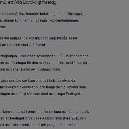
, ett Alfa Laval-ägt företag. 
ss innehaft flera ledande befattningar inom företaget,
-divisionen kommer han att ingå i koncernledningen.
tems.
besitter omfattande kunskap och djup förståelse för
 och koncernchef, Alfa Laval.
deringången. Divisionen sysselsätter 6,300 av koncernens
stem och lösningar för den marina industrin, med fokus på
ering och efterlevnad av miljölagstiftning.
isionen. Jag ser fram emot att fortsätta utveckla
tt minska koldioxidutsläpp, och fånga de möjligheter som
edningen och på så sätt vara med och skapa företagets
 kommer att gå i pension efter en lång och framgångsrik
ed att företaget förvärvade Aalborg Industries 2011 och
att utveckla produkter och teknologier för att stödja