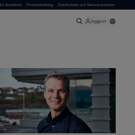
dic Academy
Produktkatalog
Distributörer och Service partners
logga in