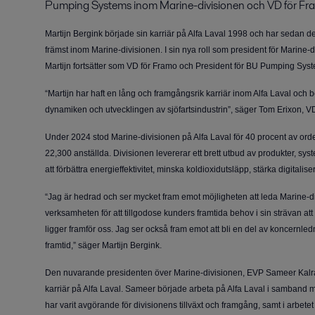
Pumping Systems inom Marine-divisionen och VD för Framo
Martijn Bergink började sin karriär på Alfa Laval 1998 och har sedan de
främst inom Marine-divisionen. I sin nya roll som president för Marine
Martijn fortsätter som VD för Framo och President för BU Pumping Sys
“Martijn har haft en lång och framgångsrik karriär inom Alfa Laval och 
dynamiken och utvecklingen av sjöfartsindustrin”, säger Tom Erixon, VD
Under 2024 stod Marine-divisionen på Alfa Laval för 40 procent av or
22,300 anställda. Divisionen levererar ett brett utbud av produkter, sy
att förbättra energieffektivitet, minska koldioxidutsläpp, stärka digitalis
“Jag är hedrad och ser mycket fram emot möjligheten att leda Marine-div
verksamheten för att tillgodose kunders framtida behov i sin strävan a
ligger framför oss. Jag ser också fram emot att bli en del av koncernl
framtid,” säger Martijn Bergink.
Den nuvarande presidenten över Marine-divisionen, EVP Sameer Kalra,
karriär på Alfa Laval. Sameer började arbeta på Alfa Laval i samband m
har varit avgörande för divisionens tillväxt och framgång, samt i arbetet 