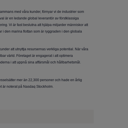
llsammans med våra kunder, förnyar vi de industrier som
val är en ledande global leverantör av förstklassiga
g. Vi är fast beslutna att hjälpa miljarder människor att
r i den marina flottan som är ryggraden i den globala
under att utnyttja resursernas verkliga potential. När våra
bar värld. Företaget är engagerat i att optimera
underna i att uppnå sina affärsmål och hållbarhetsmål.
sysselsätter mer än 22,300 personer och hade en årlig
get är noterat på Nasdaq Stockholm.