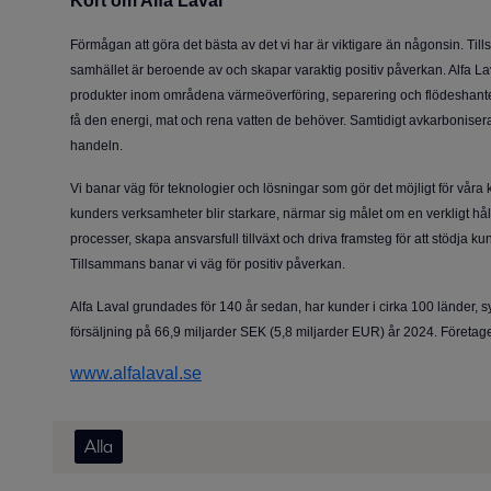
Kort om Alfa Laval
Förmågan att göra det bästa av det vi har är viktigare än någonsin. Ti
samhället är beroende av och skapar varaktig positiv påverkan. Alfa La
produkter inom områdena värmeöverföring, separering och flödeshanterin
få den energi, mat och rena vatten de behöver. Samtidigt avkarbonisera
handeln.
Vi banar väg för teknologier och lösningar som gör det möjligt för våra k
kunders verksamheter blir starkare, närmar sig målet om en verkligt håll
processer, skapa ansvarsfull tillväxt och driva framsteg för att stödja k
Tillsammans banar vi väg för positiv påverkan.
Alfa Laval grundades för 140 år sedan, har kunder i cirka 100 länder, 
försäljning på 66,9 miljarder SEK (5,8 miljarder EUR) år 2024. Företa
www.alfalaval.se
Alla