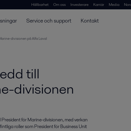
Hållbarhet
Om oss
Investerare
Karriär
Media
Nor
ösningar
Service och support
Kontakt
 Marine-divisionen på Alfa Laval
edd till
ne-divisionen
ll President för Marine-divisionen, med verkan 
ntliga roller som President för Business Unit 