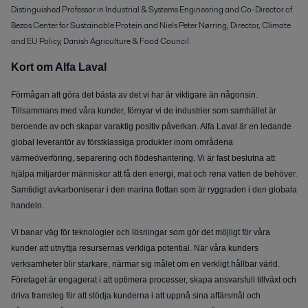
Distinguished Professor in Industrial & Systems Engineering and Co-Director of
Bezos Center for Sustainable Protein and Niels Peter Nørring, Director, Climate
and EU Policy, Danish Agriculture & Food Council.
Kort om Alfa Laval
Förmågan att göra det bästa av det vi har är viktigare än någonsin.
Tillsammans med våra kunder, förnyar vi de industrier som samhället är
beroende av och skapar varaktig positiv påverkan. Alfa Laval är en ledande
global leverantör av förstklassiga produkter inom områdena
värmeöverföring, separering och flödeshantering. Vi är fast beslutna att
hjälpa miljarder människor att få den energi, mat och rena vatten de behöver.
Samtidigt avkarboniserar i den marina flottan som är ryggraden i den globala
handeln.
Vi banar väg för teknologier och lösningar som gör det möjligt för våra
kunder att utnyttja resursernas verkliga potential. När våra kunders
verksamheter blir starkare, närmar sig målet om en verkligt hållbar värld.
Företaget är engagerat i att optimera processer, skapa ansvarsfull tillväxt och
driva framsteg för att stödja kunderna i att uppnå sina affärsmål och