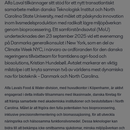
Alfa Laval tillkännager sitt stöd för ett nytt transatlantiskt 
samarbete mellan danska Teknologisk Institut och North 
Carolina State University, med målet att påskynda innovation 
inom livsmedelsproduktion med radikalt lägre miljöpåverkan 
genom bioprocessering. Ett samförståndsavtal (MoU) 
undertecknades den 23 september 2025 vid ett evenemang 
på Danmarks generalkonsulat i New York, som en del av 
Climate Week NYC, i närvaro av ordföranden för den danska 
regeringens tillväxtteam för framtidens agri-food och 
biosolutions, Kristian Hundebøll. Avtalet markerar en viktig 
milstolpe i att knyta samman två av världens mest dynamiska 
nav för bioteknik – Danmark och North Carolina.
Alfa Lavals Food & Water-division, med huvudkontor i Köpenhamn, är aktivt
engagerad i detta initiativ tillsammans med likasinnade, danska företag för
att främja samarbete med akademiska institutioner och beslutsfattare i North
Carolina. Målet är att frigöra den fulla potentialen hos bioprocessering,
inklusive precisionsfermentering och biomassajäsning, för att utveckla
näringsrika och hälsosamma funktionslivsmedel. Dessa teknologier kan
bidra till att bekämpa icke-smittsamma sjukdomar, minska miljöpåverkan och