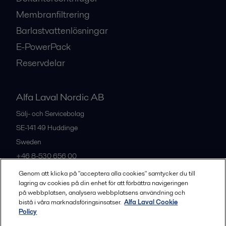
Membranfiltrering
Barlastvattenlösningar
E-PowerPack
Reservdelar
Alfa Laval Nordic AB
Sälj- och Servicebolag
SE-141 49
Huddinge
Sweden
+46 8-530 656 00
Genom att klicka på "acceptera alla cookies" samtycker du till
lagring av cookies på din enhet för att förbättra navigeringen
Alla kontor och partners
på webbplatsen, analysera webbplatsens användning och
bistå i våra marknadsföringsinsatser.
Alfa Laval Cookie
Policy