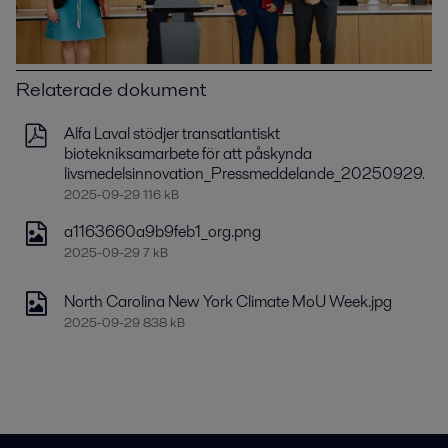
Relaterade dokument
Alfa Laval stödjer transatlantiskt
biotekniksamarbete för att påskynda
livsmedelsinnovation_Pressmeddelande_20250929.pdf
2025-09-29 116 kB
a1163660a9b9feb1_org.png
2025-09-29 7 kB
North Carolina New York Climate MoU Week.jpg
2025-09-29 838 kB