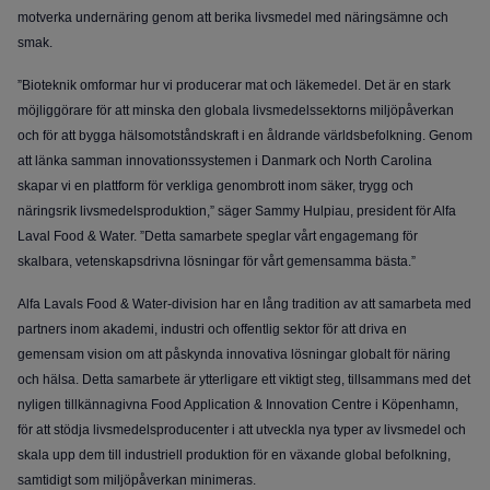
motverka undernäring genom att berika livsmedel med näringsämne och
smak.
”Bioteknik omformar hur vi producerar mat och läkemedel. Det är en stark
möjliggörare för att minska den globala livsmedelssektorns miljöpåverkan
och för att bygga hälsomotståndskraft i en åldrande världsbefolkning. Genom
att länka samman innovationssystemen i Danmark och North Carolina
skapar vi en plattform för verkliga genombrott inom säker, trygg och
näringsrik livsmedelsproduktion,” säger Sammy Hulpiau, president för Alfa
Laval Food & Water. ”Detta samarbete speglar vårt engagemang för
skalbara, vetenskapsdrivna lösningar för vårt gemensamma bästa.”
Alfa Lavals Food & Water-division har en lång tradition av att samarbeta med
partners inom akademi, industri och offentlig sektor för att driva en
gemensam vision om att påskynda innovativa lösningar globalt för näring
och hälsa. Detta samarbete är ytterligare ett viktigt steg, tillsammans med det
nyligen tillkännagivna Food Application & Innovation Centre i Köpenhamn,
för att stödja livsmedelsproducenter i att utveckla nya typer av livsmedel och
skala upp dem till industriell produktion för en växande global befolkning,
samtidigt som miljöpåverkan minimeras.