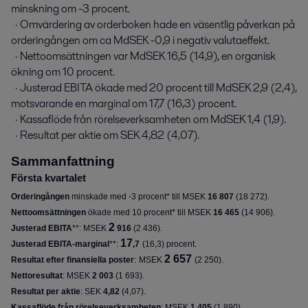
minskning om -3 procent.

  · Omvärdering av orderboken hade en väsentlig påverkan på 
orderingången om ca MdSEK -0,9 i negativ valutaeffekt.

  · Nettoomsättningen var MdSEK 16,5 (14,9), en organisk 
ökning om 10 procent.

  · Justerad EBITA ökade med 20 procent till MdSEK 2,9 (2,4), 
motsvarande en marginal om 17,7 (16,3) procent.

  · Kassaflöde från rörelseverksamheten om MdSEK 1,4 (1,9).

  · Resultat per aktie om SEK 4,82 (4,07).
Sammanfattning
Första kvartalet
Orderingången
minskade med -3 procent* till MSEK
16 807
(
18 272
).
Nettoomsättningen
ökade med 10 procent* till MSEK
16 465
(
14 906
).
2
Justerad EBITA
**: MSEK
916
(
2 436
).
17
Justerad EBITA-marginal
**:
,7
(
16,3
) procent.
2 657
Resultat efter finansiella poster
:
MSEK
(2 250).
Nettoresultat
: MSEK
2 003
(
1 693
)
.
Resultat per aktie
:
SEK
4,82
(
4,07
)
.
Kassaflöde från rörelseverksamheten
: MSEK
1 405
(
1 890
).