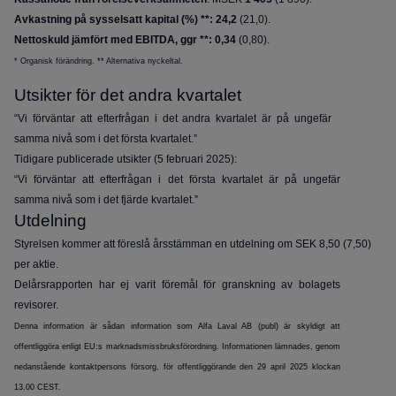
Avkastning på sysselsatt kapital (%) **: 24,2
(21,0).
Nettoskuld jämfört med EBITDA, ggr **: 0,34
(0,80).
* Organisk förändring. ** Alternativa nyckeltal.
Utsikter för det andra kvartalet
“Vi förväntar att efterfrågan i det andra kvartalet är på ungefär
samma nivå som i det första kvartalet.”
Tidigare publicerade utsikter (5 februari 2025):
“Vi förväntar att efterfrågan i det första kvartalet är på ungefär
samma nivå som i det fjärde kvartalet.”
Utdelning
Styrelsen kommer att föreslå årsstämman en utdelning om SEK 8,50 (7,50)
per aktie.
Delårsrapporten har ej varit föremål för granskning av bolagets
revisorer.
Denna information är sådan information som Alfa Laval AB (publ) är skyldigt att
offentliggöra enligt EU:s marknadsmissbruksförordning. Informationen lämnades, genom
nedanstående kontaktpersons försorg, för offentliggörande den 29 april 2025 klockan
13.00 CEST.