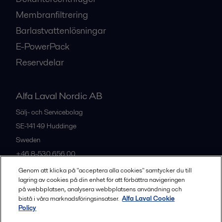
Membranfiltrering
Barlastvattenlösningar
E-PowerPack
Reservdelar
Alfa Laval Nordic AB
Sälj- och Servicebolag
SE-141 49
Huddinge
Sweden
+46 8-530 656 00
Genom att klicka på "acceptera alla cookies" samtycker du till
lagring av cookies på din enhet för att förbättra navigeringen
Alla kontor och partners
på webbplatsen, analysera webbplatsens användning och
bistå i våra marknadsföringsinsatser.
Alfa Laval Cookie
Policy