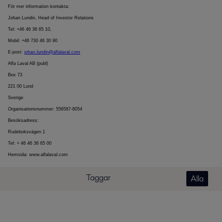
För mer information kontakta:
Johan Lundin, Head of Investor Relations
Tel: +46 46 36 65 10,
Mobil: +46 730 46 30 90
E-post:
johan.lundin@alfalaval.com
Alfa Laval AB (publ)
Box 73
221 00 Lund
Sverige
Organisationsnummer: 556587-8054
Besöksadress:
Rudeboksvägen 1
Tel: + 46 46 36 65 00
Hemsida: www.alfalaval.com
Taggar
Alla