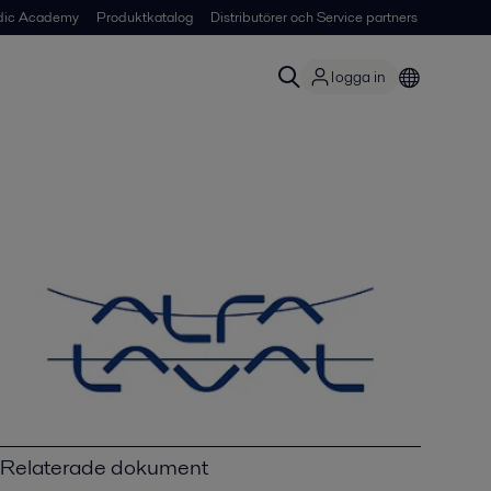
dic Academy
Produktkatalog
Distributörer och Service partners
logga in
Relaterade dokument