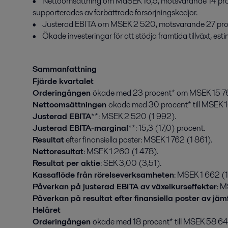
•    Nettoomsättning om MdSEK 16,5, motsvarande 14 proc
supporterades av förbättrade försörjningskedjor.

•    Justerad EBITA om MSEK 2 520, motsvarande 27 proce
•    Ökade investeringar för att stödja framtida tillväxt, est
Sammanfattning
Fjärde kvartalet
Orderingången
ökade med 23 procent* om MSEK 15 76
Nettoomsättningen
ökade med 30 procent* till MSEK 
Justerad EBITA
**: MSEK 2 520 (1 992).
Justerad EBITA-marginal
**: 15,3 (17,0) procent.
Resultat
efter finansiella poster: MSEK 1 762 (1 861).
Nettoresultat
: MSEK 1 260 (1 478).
Resultat per aktie
: SEK 3,00 (3,51).
Kassaflöde från rörelseverksamheten
: MSEK 1 662 (1
Påverkan på justerad EBITA av växelkurseffekter
: 
Påverkan på resultat efter finansiella poster av jä
Helåret
Orderingången
ökade med 18 procent* till MSEK 58 64