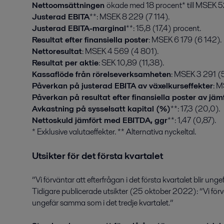
Nettoomsättningen
ökade med 18 procent* till MSEK 5
Justerad EBITA
**: MSEK 8 229 (7 114).
Justerad EBITA-marginal
**: 15,8 (17,4) procent.
Resultat efter finansiella poster
: MSEK 6 179 (6 142).
Nettoresultat
: MSEK 4 569 (4 801).
Resultat per aktie
: SEK 10,89 (11,38).
Kassaflöde från rörelseverksamheten
: MSEK 3 291 (
Påverkan på justerad EBITA av växelkurseffekter
: 
Påverkan på resultat efter finansiella poster av jä
Avkastning på sysselsatt kapital (%)
**: 17,3 (20,0).
Nettoskuld jämfört med EBITDA, ggr
**: 1,47 (0,87).
* Exklusive valutaeffekter. ** Alternativa nyckeltal.
Utsikter för det första kvartalet
”Vi förväntar att efterfrågan i det första kvartalet blir ung
Tidigare publicerade utsikter (25 oktober 2022): ”Vi förvänt
ungefär samma som i det tredje kvartalet.”