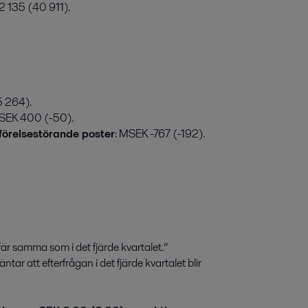
2 135 (40 911).
5 264).
MSEK 400 (-50).
mförelsestörande poster
: MSEK -767 (-192).
efär samma som i det fjärde kvartalet.”
ar att efterfrågan i det fjärde kvartalet blir