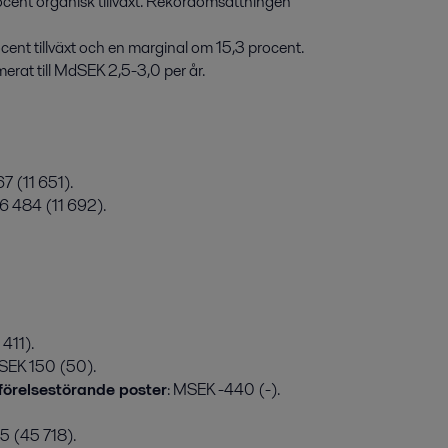
ent organisk tillväxt. Rekordomsättningen 
nt tillväxt och en marginal om 15,3 procent.

imerat till MdSEK 2,5-3,0 per år.

7 (11 651).
16 484 (11 692).
 411).
MSEK 150 (50).
mförelsestörande poster
: MSEK -440 (-).
5 (45 718).