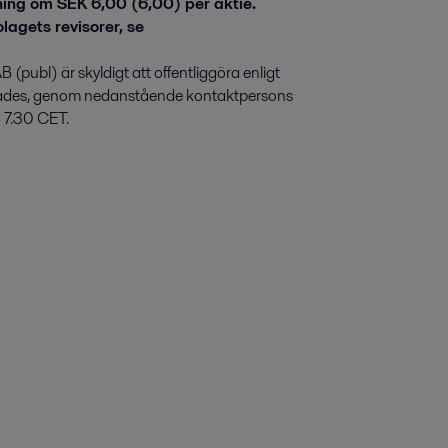
ing om SEK 6,00 (6,00) per aktie.
lagets revisorer, se
(publ) är skyldigt att offentliggöra enligt
ades, genom nedanstående kontaktpersons
n 7.30 CET.