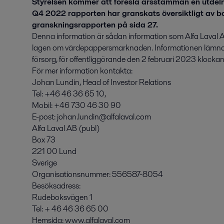
Styrelsen kommer att föreslå årsstämman en utdeln
Q4 2022 rapporten har granskats översiktligt av bo
granskningsrapporten på sida 27.
Denna information är sådan information som Alfa Laval AB 
lagen om värdepappersmarknaden. Informationen lämn
försorg, för offentliggörande den 2 februari 2023 klocka
För mer information kontakta:
Johan Lundin, Head of Investor Relations
Tel: +46 46 36 65 10,
Mobil: +46 730 46 30 90
E-post: johan.lundin@alfalaval.com
Alfa Laval AB (publ)
Box 73
221 00 Lund
Sverige
Organisationsnummer: 556587-8054
Besöksadress:
Rudeboksvägen 1
Tel: + 46 46 36 65 00
Hemsida: www.alfalaval.com