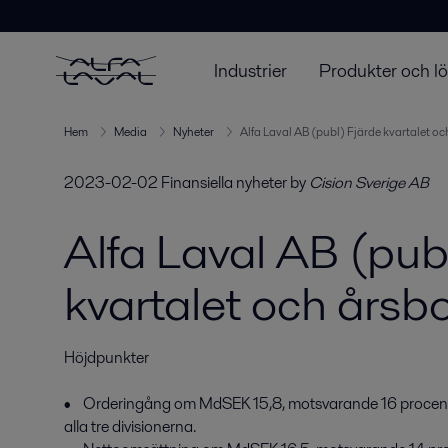
Industrier
Produkter och l
Hem
Media
Nyheter
Alfa Laval AB (publ) Fjärde kvartalet oc
2023-02-02
Finansiella nyheter
by
Cision Sverige AB
Alfa Laval AB (pub
kvartalet och årsb
Höjdpunkter

•    Orderingång om MdSEK 15,8, motsvarande 16 procent org
alla tre divisionerna.
