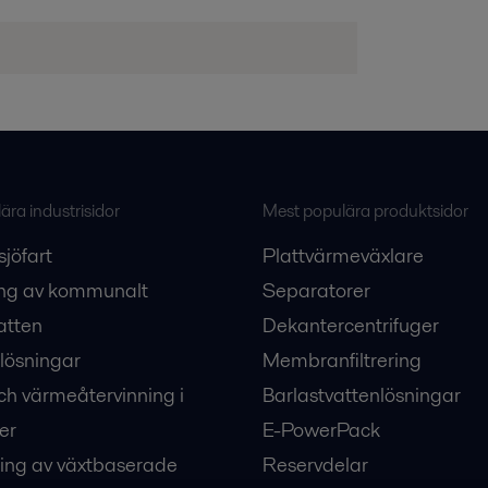
ra industrisidor
Mest populära produktsidor
sjöfart
Plattvärmeväxlare
ng av kommunalt
Separatorer
atten
Dekantercentrifuger
lösningar
Membranfiltrering
ch värmeåtervinning i
Barlastvattenlösningar
er
E-PowerPack
ing av växtbaserade
Reservdelar