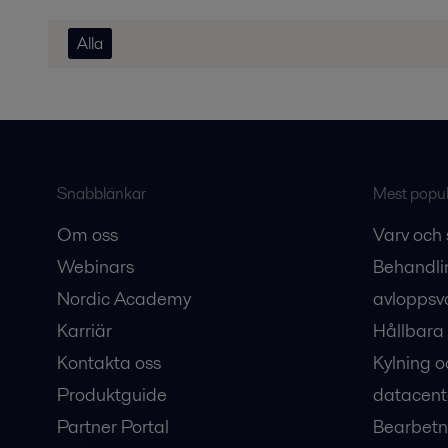
Alla
Snabblänkar
Mest populä
Om oss
Varv och 
Webinars
Behandli
Nordic Academy
avloppsv
Karriär
Hållbara 
Kontakta oss
Kylning o
Produktguide
datacent
Partner Portal
Bearbetn