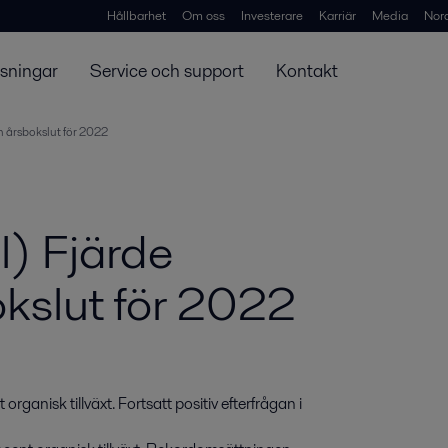
Hållbarhet
Om oss
Investerare
Karriär
Media
Nor
ösningar
Service och support
Kontakt
h årsbokslut för 2022
l) Fjärde
okslut för 2022
anisk tillväxt. Fortsatt positiv efterfrågan i 