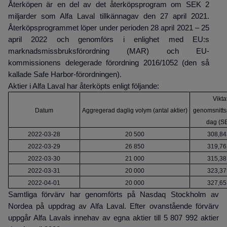
Återköpen är en del av det återköpsprogram om SEK 2
miljarder som Alfa Laval tillkännagav den 27 april 2021.
Återköpsprogrammet löper under perioden 28 april 2021 – 25
april 2022 och genomförs i enlighet med EU:s
marknadsmissbruksförordning (MAR) och EU-
kommissionens delegerade förordning 2016/1052 (den så
kallade Safe Harbor-förordningen).
Aktier i Alfa Laval har återköpts enligt följande:
Vikta
Datum
Aggregerad daglig volym (antal aktier)
genomsnitts
dag (S
2022-03-28
20 500
308,84
2022-03-29
26 850
319,76
2022-03-30
21 000
315,38
2022-03-31
20 000
323,37
2022-04-01
20 000
327,65
Samtliga förvärv har genomförts på Nasdaq Stockholm av
Nordea på uppdrag av Alfa Laval. Efter ovanstående förvärv
uppgår Alfa Lavals innehav av egna aktier till 5 807 992
aktier