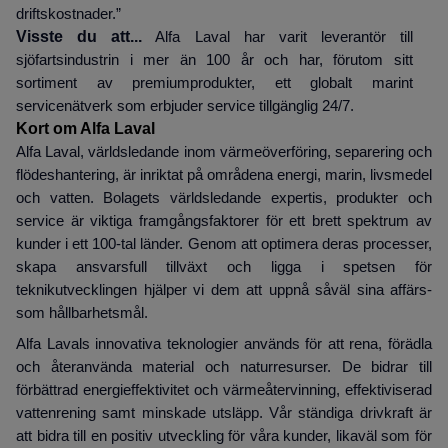
driftskostnader.”
Visste du att...
Alfa Laval har varit leverantör till
sjöfartsindustrin i mer än 100 år och har, förutom sitt
sortiment av premiumprodukter, ett globalt marint
servicenätverk som erbjuder service tillgänglig 24/7.
Kort om Alfa Laval
Alfa Laval, världsledande inom värmeöverföring, separering och
flödeshantering, är inriktat på områdena energi, marin, livsmedel
och vatten. Bolagets världsledande expertis, produkter och
service är viktiga framgångsfaktorer för ett brett spektrum av
kunder i ett 100-tal länder. Genom att optimera deras processer,
skapa ansvarsfull tillväxt och ligga i spetsen för
teknikutvecklingen hjälper vi dem att uppnå såväl sina affärs-
som hållbarhetsmål.
Alfa Lavals innovativa teknologier används för att rena, förädla
och återanvända material och naturresurser. De bidrar till
förbättrad energieffektivitet och värmeåtervinning, effektiviserad
vattenrening samt minskade utsläpp. Vår ständiga drivkraft är
att bidra till en positiv utveckling för våra kunder, likaväl som för