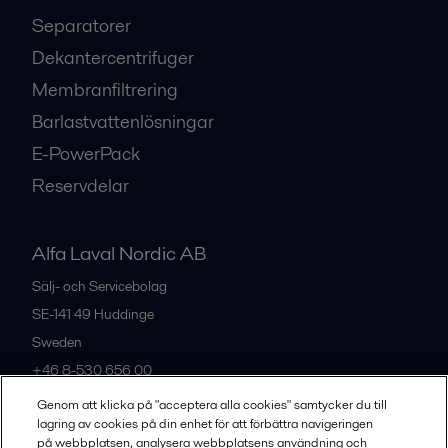
Separatorer
Dekantercentrifuger
Membranfiltrering
Barlastvattenlösningar
E-PowerPack
Reservdelar
Alfa Laval Nordic AB
Sälj- och Servicebolag
SE-141 49
Huddinge
Sweden
+46 8-530 656 00
Genom att klicka på "acceptera alla cookies" samtycker du till
lagring av cookies på din enhet för att förbättra navigeringen
Alla kontor och partners
på webbplatsen, analysera webbplatsens användning och