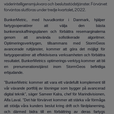
väderintelligensmjukvara och beslutsstödstjänster. Förvärvet 
förväntas slutföras under tredje kvartalet, 2022.
BunkerMetric, med huvudkontor i Danmark, hjälper
fartygsoperatörer att välja den bästa
bunkeranskaffningsplanen och förbättra resemarginalerna
genom att använda sofistikerade algoritmer.
Optimeringsverktygen, tillsammans med StormGeos
avancerade ruttjänster, kommer att göra det möjligt för
fartygoperatörer att effektivisera verksamheten och förbättra
resultatet. BunkerMetrics optimerings-verktyg kommer att bli
en prenumerationstjänst inom StormGeos befintliga
erbjudande.
"BunkerMetric kommer att vara ett värdefullt komplement till
vår växande portfölj av lösningar som bygger på avancerad
digital teknik", säger Sameer Kalra, chef för Marindivisionen,
Alfa Laval. "Det här förvärvet kommer att stärka vår förmåga
att stödja våra kunders beslut kring drift och färdplanerning,
och därmed bidra till en förbättring av deras fartygs