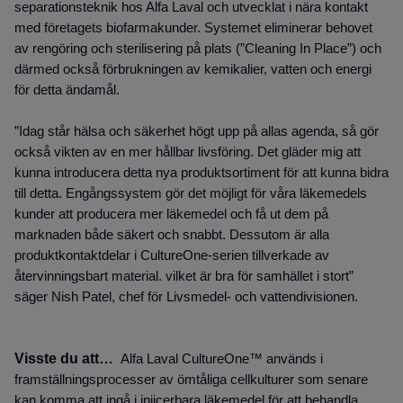
separationsteknik hos Alfa Laval och utvecklat i nära kontakt
med företagets biofarmakunder. Systemet eliminerar behovet
av rengöring och sterilisering på plats (”Cleaning In Place”) och
därmed också förbrukningen av kemikalier, vatten och energi
för detta ändamål.
”Idag står hälsa och säkerhet högt upp på allas agenda, så gör
också vikten av en mer hållbar livsföring. Det gläder mig att
kunna introducera detta nya produktsortiment för att kunna bidra
till detta. Engångssystem gör det möjligt för våra läkemedels
kunder att producera mer läkemedel och få ut dem på
marknaden både säkert och snabbt. Dessutom är alla
produktkontaktdelar i CultureOne-serien tillverkade av
återvinningsbart material. vilket är bra för samhället i stort”
säger Nish Patel, chef för Livsmedel- och vattendivisionen.
Visste du att…
Alfa Laval CultureOne™ används i
framställningsprocesser av ömtåliga cellkulturer som senare
kan komma att ingå i injicerbara läkemedel för att behandla