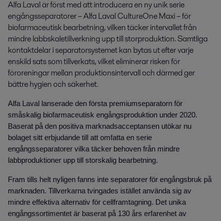
Alfa Laval är först med att introducera en ny unik serie 
engångsseparatorer – Alfa Laval CultureOne Maxi – för 
biofarmaceutisk bearbetning, vilken täcker intervallet från 
mindre labbskaletillverkning upp till storproduktion. Samtliga 
kontaktdelar i separator­systemet kan bytas ut efter varje 
enskild sats som tillverkats, vilket eliminerar risken för 
föroreningar mellan produktionsintervall och därmed ger 
bättre hygien och säkerhet.
Alfa Laval lanserade den första premiumseparatorn för
småskalig biofarmaceutisk engångsproduktion under 2020.
Baserat på den positiva marknadsacceptansen utökar nu
bolaget sitt erbjudande till att omfatta en serie
engångsseparatorer vilka täcker behoven från mindre
labbproduktioner upp till storskalig bearbetning.
Fram tills helt nyligen fanns inte separatorer för engångsbruk på
marknaden. Tillverkarna tvingades istället använda sig av
mindre effektiva alternativ för cellframtagning. Det unika
engångssortimentet är baserat på 130 års erfarenhet av