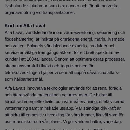
livshotande sjukdomar som t ex cancer och för att motverka
organavstötning vid transplantationer.
Kort om Alfa Laval
Alfa Laval, världsledande inom värmeöverföring, separering och
flödeshantering, är inriktat på områdena energi, marin, livsmedel
och vatten. Bolagets världsledande expertis, produkter och
service är viktiga framgångsfaktorer för ett brett spektrum av
kunder i ett 100-tal länder. Genom att optimera deras processer,
skapa ansvarsfull tillväxt och ligga i spetsen för
teknikutvecklingen hjälper vi dem att uppnå såväl sina affärs-
som hållbarhetsmål.
Alfa Lavals innovativa teknologier används för att rena, förädla
och återanvända material och naturresurser. De bidrar till
förbättrad energieffektivitet och värmeåtervinning, effektiviserad
vattenrening samt minskade utsläpp. Vår ständiga drivkraft är
att bidra till en positiv utveckling för våra kunder, likaväl som för
oss människor och vår planet. Vi gör världen bättre, varje dag.