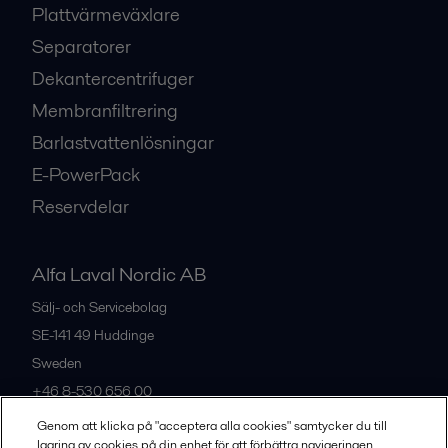
Plattvärmeväxlare
Separatorer
Dekantercentrifuger
Membranfiltrering
Barlastvattenlösningar
E-PowerPack
Reservdelar
Alfa Laval Nordic AB
Sälj- och Servicebolag
SE-141 49
Huddinge
Sweden
+46 8-530 656 00
Genom att klicka på "acceptera alla cookies" samtycker du till
lagring av cookies på din enhet för att förbättra navigeringen