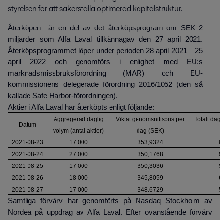
styrelsen för att säkerställa optimerad kapitalstruktur.
Återköpen är en del av det återköpsprogram om SEK 2
miljarder som Alfa Laval tillkännagav den 27 april 2021.
Återköpsprogrammet löper under perioden 28 april 2021 – 25
april 2022 och genomförs i enlighet med EU:s
marknadsmissbruksförordning (MAR) och EU-
kommissionens delegerade förordning 2016/1052 (den så
kallade Safe Harbor-förordningen).
Aktier i Alfa Laval har återköpts enligt följande:
Aggregerad daglig
Viktat genomsnittspris per
Totalt da
Datum
volym (antal aktier)
dag (SEK)
2021-08-23
17 000
353,9324
2021-08-24
27 000
350,1768
2021-08-25
17 000
350,3036
2021-08-26
18 000
345,8059
2021-08-27
17 000
348,6729
Samtliga förvärv har genomförts på Nasdaq Stockholm av
Nordea på uppdrag av Alfa Laval. Efter ovanstående förvärv