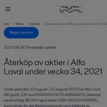
Hem
Media
Nyheter
Återköp av aktier i Alfa Laval under vecka 34, 202
Begär service
2021-08-30
Finansiella nyheter
Återköp av aktier i Alfa
Laval under vecka 34, 2021
Under perioden 23 augusti – 27 augusti 2021 har Alfa Laval 
AB (publ) (LEI-kod: 549300UCKT2UK88AG251) återköpt 
sammanlagt 96 000 egna aktier (ISIN: SE0000695876) 
inom ramen för det återköpsprogram som initierats av 