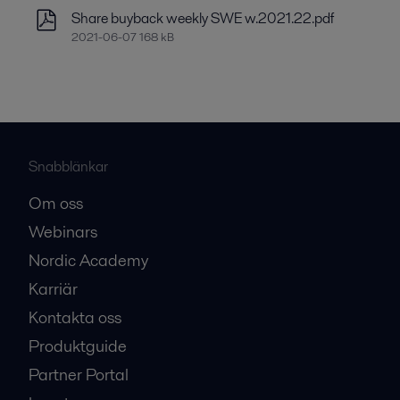
Share buyback weekly SWE w.2021.22.pdf
2021-06-07 168 kB
Snabblänkar
Om oss
Webinars
Nordic Academy
Karriär
Kontakta oss
Produktguide
Partner Portal