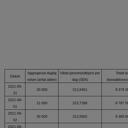
Aggregerad daglig
Viktat genomsnittspris per
Totalt d
Datum
volym (antal aktier)
dag (SEK)
transaktions
2021-05-
30 000
312,6461
9 379 3
31
2021-06-
31 000
315,7286
9 787 5
01
2021-06-
30 000
312,0002
9 360 0
02
2021-06-