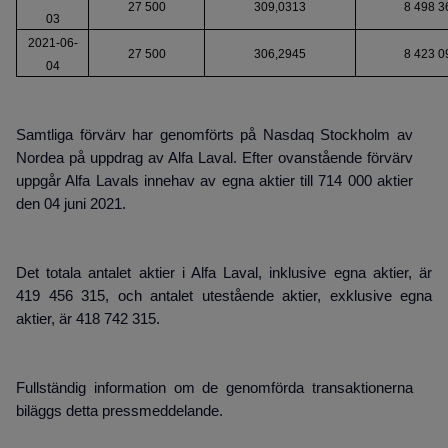
27 500
309,0313
8 498 3
03
2021-06-
27 500
306,2945
8 423 0
04
Samtliga förvärv har genomförts på Nasdaq Stockholm av
Nordea på uppdrag av Alfa Laval. Efter ovanstående förvärv
uppgår Alfa Lavals innehav av egna aktier till 714 000 aktier
den 04 juni 2021.
Det totala antalet aktier i Alfa Laval, inklusive egna aktier, är
419 456 315, och antalet utestående aktier, exklusive egna
aktier, är 418 742 315.
Fullständig information om de genomförda transaktionerna
biläggs detta pressmeddelande.