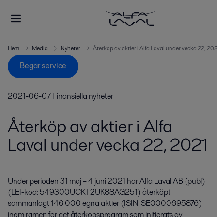
Hem
Media
Nyheter
Återköp av aktier i Alfa Laval under vecka 22, 202
Begär service
2021-06-07
Finansiella nyheter
Återköp av aktier i Alfa
Laval under vecka 22, 2021
Under perioden 31 maj – 4 juni 2021 har Alfa Laval AB (publ) 
(LEI-kod: 549300UCKT2UK88AG251) återköpt 
sammanlagt 146 000 egna aktier (ISIN: SE0000695876) 
inom ramen för det återköpsprogram som initierats av 