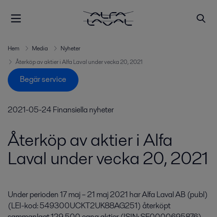
Hem
Media
Nyheter
Återköp av aktier i Alfa Laval under vecka 20, 2021
Begär service
2021-05-24
Finansiella nyheter
Återköp av aktier i Alfa
Laval under vecka 20, 2021
Under perioden 17 maj – 21 maj 2021 har Alfa Laval AB (publ) 
(LEI-kod: 549300UCKT2UK88AG251) återköpt 
sammanlagt 129 500 egna aktier (ISIN: SE0000695876) 