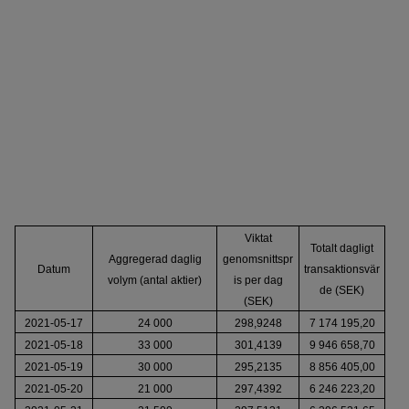
Viktat
Totalt dagligt
Aggregerad daglig
genomsnittspr
Datum
transaktionsvär
volym (antal aktier)
is per dag
de (SEK)
(SEK)
2021-05-17
24 000
298,9248
7 174 195,20
2021-05-18
33 000
301,4139
9 946 658,70
2021-05-19
30 000
295,2135
8 856 405,00
2021-05-20
21 000
297,4392
6 246 223,20