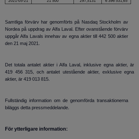
2021-05-21
21 500
297,5131
6 396 531,65
Samtliga förvärv har genomförts på Nasdaq Stockholm av
Nordea på uppdrag av Alfa Laval. Efter ovanstående förvärv
uppgår Alfa Lavals innehav av egna aktier till 442 500 aktier
den 21 maj 2021.
Det totala antalet aktier i Alfa Laval, inklusive egna aktier, är
419 456 315, och antalet utestående aktier, exklusive egna
aktier, är 419 013 815.
Fullständig information om de genomförda transaktionerna
biläggs detta pressmeddelande.
För ytterligare information: