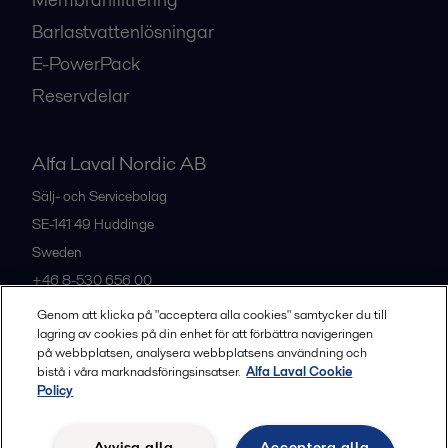
Barlastvattenlösningar
E-PowerPack
Reservdelar
Alfa Laval Nordic AB
Sälj- och Servicebolag
SE-141 49
Huddinge
Sweden
+46 8-530 656 00
Genom att klicka på "acceptera alla cookies" samtycker du till
lagring av cookies på din enhet för att förbättra navigeringen
Alla kontor och partners
på webbplatsen, analysera webbplatsens användning och
bistå i våra marknadsföringsinsatser.
Alfa Laval Cookie
Policy
Privacy policy
Cookies policy
Legal terms and conditions
Avvisa alla
Acceptera alla