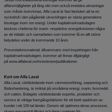
Skiftet mot koldioxidfria lösningar kommer att ge
affärsmöjligheter på lång sikt men också innebära utmaningar
som måste övervinnas. Alfa Laval är fast besluten att ta en
nyckelroll i den pågående utvecklingen av nästa generations
lösningar inom ren energi. Under kapitalmarknadsdagen
beskrev cheferna för marin- respektive energidivisionen några
av de initiativ och samarbeten som kommer få en allt större
betydelse under de kommande 10 åren.
Presentationsmaterial, tillsammans med inspelningen från
kapitalmarknadsdagen, kommer att finnas tillgängligt
på www.alfalaval.se/investerare/publikationer
.
Kort om Alfa Laval
Alfa Laval, världsledande inom värmeöverföring, separering och
flödeshantering, är inriktat på områdena energi, marin, livsmedel
och vatten. Bolagets världsledande expertis, produkter och
service är viktiga framgångsfaktorer för ett brett spektrum av
kunder i ett 100-tal länder. Genom att optimera deras processer,
skapa ansvarsfull tillväxt och ligga i spetsen för