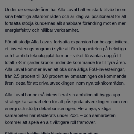
Under de senaste åren har Alfa Laval haft en stark tillväxt inom
sina befintliga affärsområden och är idag väl positionerat för att
fortsätta stödja kundernas allt snabbare förändring mot en mer
energieffektiv och hållbar verksamhet.
För att stödja Alfa Lavals fortsatta expansion har bolaget initierat
ett investeringsprogram i syfte att öka kapaciteten på befintliga
och framtida teknologiplattformar – vilket förväntas uppgå till
totalt 7-8 miljarder kronor under de kommande tre till fyra åren.
Alfa Laval kommer även att öka sina årliga FoU-investeringar,
från 2,5 procent till 3,0 procent av omsättningen de kommande
åren, detta för att driva utvecklingen inom nya teknikområden.
Alfa Laval har också intensifierat sin ambition att bygga upp
strategiska samarbeten för att påskynda utvecklingen inom ren
energi och stödja dekarboniseringen. Flera nya, viktiga
samarbeten har etablerats under 2021 – och samarbeten
kommer att spela en allt viktigare roll framöver.