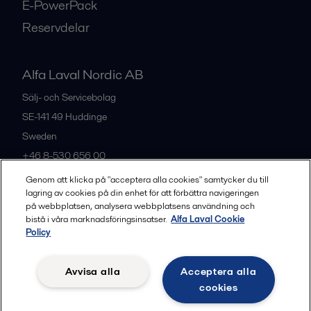
E-PowerPack
Reservdelar
Alfa Laval Nordic AB
Sälj- och Servicebolag
SE-141 49
Huddinge
Sweden
+46 8-530 656 00
Genom att klicka på "acceptera alla cookies" samtycker du till
lagring av cookies på din enhet för att förbättra navigeringen
Alla kontor och partners
på webbplatsen, analysera webbplatsens användning och
bistå i våra marknadsföringsinsatser.
Alfa Laval Cookie
Policy
Privacy policy
Cookies policy
Legal terms and conditions
Avvisa alla
Acceptera alla
Community guidelines
cookies
Följ