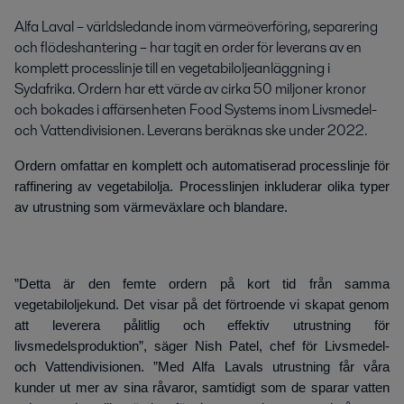
Alfa Laval – världsledande inom värmeöverföring, separering 
och flödeshantering – har tagit en order för leverans av en 
komplett processlinje till en vegetabiloljeanläggning i 
Sydafrika. Ordern har ett värde av cirka 50 miljoner kronor 
och bokades i affärsenheten Food Systems inom Livsmedel- 
och Vattendivisionen. Leverans beräknas ske under 2022.
Ordern omfattar en komplett och automatiserad processlinje för
raffinering av vegetabilolja. Processlinjen inkluderar olika typer
av utrustning som värmeväxlare och blandare.
”Detta är den femte ordern på kort tid från samma
vegetabiloljekund. Det visar på det förtroende vi skapat genom
att leverera pålitlig och effektiv utrustning för
livsmedelsproduktion”, säger Nish Patel, chef för Livsmedel-
och Vattendivisionen. ”Med Alfa Lavals utrustning får våra
kunder ut mer av sina råvaror, samtidigt som de sparar vatten