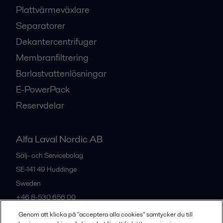
Plattvärmeväxlare
Separatorer
Dekantercentrifuger
Membranfiltrering
Barlastvattenlösningar
E-PowerPack
Reservdelar
Alfa Laval Nordic AB
Sälj- och Servicebolag
SE-141 49
Huddinge
Sweden
+46 8-530 656 00
Genom att klicka på "acceptera alla cookies" samtycker du till