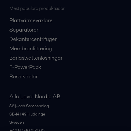
Mest populära produktsidor
Plattvärmeväxlare
Separatorer
Dekantercentrifuger
Membranfiltrering
Barlastvattenlösningar
E-PowerPack
Reservdelar
Alfa Laval Nordic AB
Sälj- och Servicebolag
SE-141 49
Huddinge
Sweden
+46 8-530 656 00