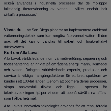
också användas i industriella processer där de möjliggör
fullständig återanvändning av vatten – vilket innebär helt
cirkulära processer.”
Visste du…
att San Diego planerar att implementera etablerad
vattenreningsteknik som kan rengöra återvunnet vatten till den
grad att det kan omvandlas till säkert och högkvalitativt
dricksvatten.
Kort om Alfa Laval
Alfa Laval, världsledande inom värmeöverföring, separering och
flödeshantering, är inriktat på områdena energi, marin, livsmedel
och vatten. Bolagets världsledande expertis, produkter och
service är viktiga framgångsfaktorer för ett brett spektrum av
kunder i ett 100-tal länder. Genom att optimera deras processer,
skapa ansvarsfull tillväxt och ligga i spetsen för
teknikutvecklingen hjälper vi dem att uppnå såväl sina affärs-
som hållbarhetsmål.
Alfa Lavals innovativa teknologier används för att rena, förädla