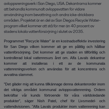
avloppsreningsverk i San Diego, USA. Dekantrarna kommer 
att behandla kommunalt avloppsvatten för vidare 
användning inom bevattning och andra icke-drickbara 
områden. Projektet är en del av San Diegos Recycle Water-
program vilket kommer att stå för mer än 40 procent av 
stadens lokala vattenförsörjning i slutet av 2035.
Programmet ”Recycle Water” är en kostnadseffektiv investering
för San Diego vilken kommer att ge en pålitlig och hållbar
vattenförsörjning. Det kommer att ge staden en tillförlitlig och
kontrollerad lokal vattenresurs året om. Alfa Lavals dekantrar
kommer att installeras i ett av de kommunala
vattenreningsverken och användas för att koncentrera och
avvattna slammet.
”Det gläder mig att kunna tillkännage denna dekanterorder inom
det viktiga området kommunal avloppsvattenrening. Ordern
bekräftar vår kunds förtroende för våra världsledande
produkter”, säger Nish Patel, chef för Livsmedel- och
vattendivisionen. "Alfa Lavals produkter inom vattenrening kan