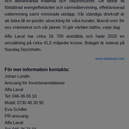
och återanvända material och naturresurser. De bidrar till
förbättrad energieffektivitet och värmeåtervinning, effektiviserad
vattenrening samt minskade utsläpp. Vår ständiga drivkraft är
att bidra till en positiv utveckling för våra kunder, likaväl som för
oss människor och vår planet. Vi gör världen bättre, varje dag.
Alfa Laval har cirka 16 700 anställda och hade 2020 en
omsättning på cirka 41,5 miljarder kronor. Bolaget är noterat på
Nasdaq Stockholm.
www.alfalaval.com
För mer information kontakta:
Johan Lundin
Ansvarig för Investerarrelationer
Alfa Laval
Tel: 046-36 65 10
Mobil: 0730 46 30 90
Eva Schiller
PR-ansvarig
Alfa Laval