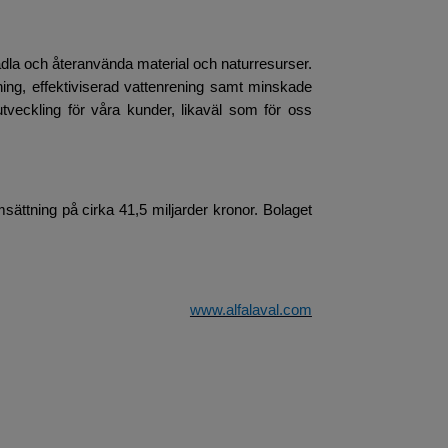
rädla och återanvända material och naturresurser.
inning, effektiviserad vattenrening samt minskade
v utveckling för våra kunder, likaväl som för oss
sättning på cirka 41,5 miljarder kronor. Bolaget
www.alfalaval.com