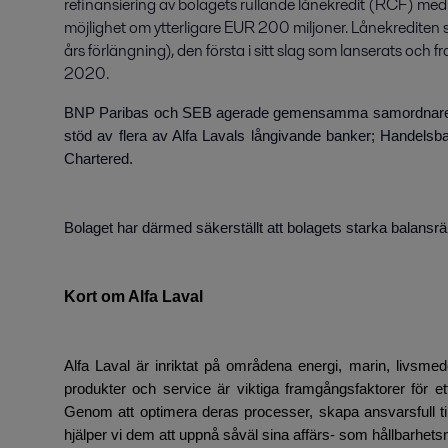
refinansiering av bolagets rullande lånekredit (RCF) med 
möjlighet om ytterligare EUR 200 miljoner. Lånekrediten str
års förlängning), den första i sitt slag som lanserats och
2020.
BNP Paribas och SEB agerade gemensamma samordnare 
stöd av flera av Alfa Lavals långivande banker; Handel
Chartered.
Bolaget har därmed säkerställt att bolagets starka balansräk
Kort om Alfa Laval
Alfa Laval är inriktat på områdena energi, marin, livsmed
produkter och service är viktiga framgångsfaktorer för et
Genom att optimera deras processer, skapa ansvarsfull til
hjälper vi dem att uppnå såväl sina affärs- som hållbarhets