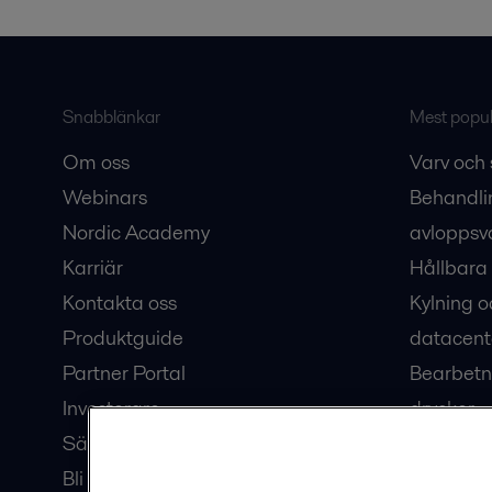
Snabblänkar
Mest populä
Om oss
Varv och 
Webinars
Behandli
Nordic Academy
avloppsv
Karriär
Hållbara 
Kontakta oss
Kylning o
Produktguide
datacent
Partner Portal
Bearbetn
Investerare
drycker
Säkerhetsdatablad
Bioteknik
Bli en partner
Hub för v