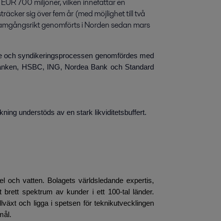
EUR 700 miljoner, vilken innefattar en 
äcker sig över fem år (med möjlighet till två 
 framgångsrikt genomförts i Norden sedan mars 
och syndikeringsprocessen genomfördes med
sbanken, HSBC, ING, Nordea Bank och Standard
ning understöds av en stark likviditetsbuffert.
el och vatten. Bolagets världsledande expertis,
t brett spektrum av kunder i ett 100-tal länder.
lväxt och ligga i spetsen för teknikutvecklingen
mål.