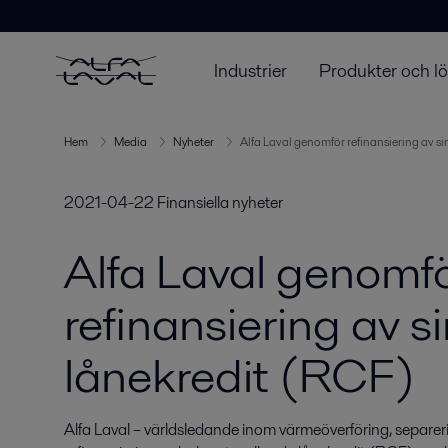
Industrier
Produkter och l
Hem
Media
Nyheter
Alfa Laval genomför refinansiering av si
2021-04-22
Finansiella nyheter
Alfa Laval genomf
refinansiering av s
lånekredit (RCF)
Alfa Laval – världsledande inom värmeöverföring, separer