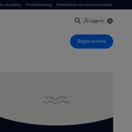
dic Academy
Produktkatalog
Distributörer och Service partners
logga in
Begär service