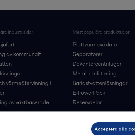
ra industrisidor
Mest populära produktsidor
sjöfart
Plattvärmeväxlare
ng av kommunalt
Separatorer
atten
Dekantercentrifuger
lösningar
Membranfiltrering
ch värmeåtervinning i
Barlastvattenlösningar
er
E-PowerPack
ing av växtbaserade
Reservdelar
Acceptera alla co
ärme och kyla