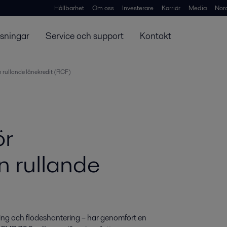
Hållbarhet
Om oss
Investerare
Karriär
Media
Nor
ösningar
Service och support
Kontakt
n rullande lånekredit (RCF)
ör
in rullande
ing och flödeshantering – har genomfört en 