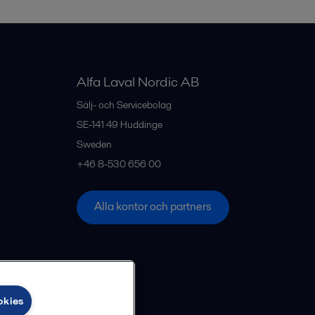
Alfa Laval Nordic AB
Sälj- och Servicebolag
SE-141 49
Huddinge
Sweden
+46 8-530 656 00
Alla kontor och partners
okies