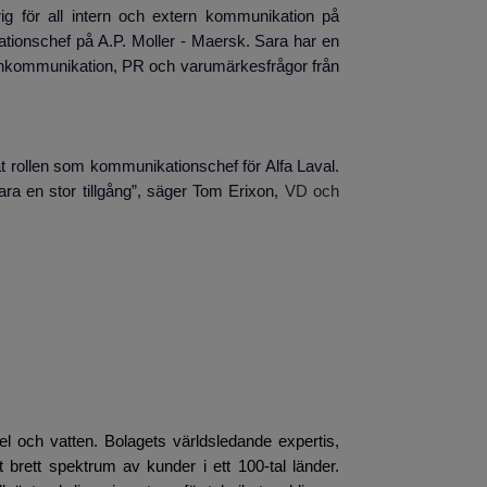
g för all intern och extern kommunikation på
ions­chef på A.P. Moller - Maersk. Sara har en
rnkommunikation, PR och varumärkesfrågor från
 rollen som kommunikations­chef för Alfa Laval.
ra en stor tillgång”, säger Tom Erixon,
VD och
el och vatten. Bolagets världsledande expertis,
t brett spektrum av kunder i ett 100-tal länder.