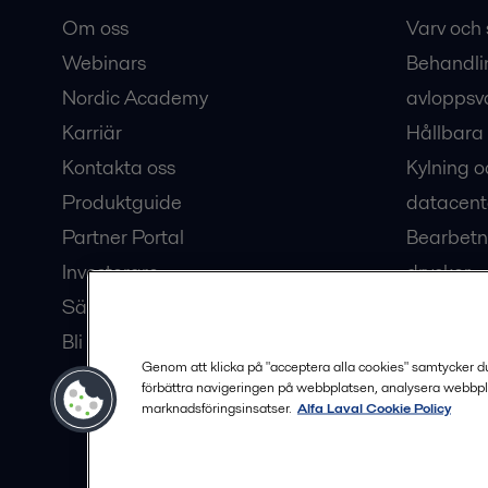
Om oss
Varv och 
Webinars
Behandli
Nordic Academy
avloppsv
Karriär
Hållbara 
Kontakta oss
Kylning o
Produktguide
datacent
Partner Portal
Bearbetn
Investerare
drycker
Säkerhetsdatablad
Bioteknik
Bli en partner
Hub för v
Genom att klicka på "acceptera alla cookies" samtycker du t
förbättra navigeringen på webbplatsen, analysera webbpl
marknadsföringsinsatser.
Alfa Laval Cookie Policy