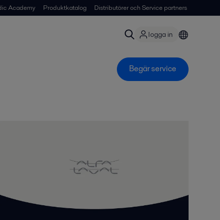
dic Academy
Produktkatalog
Distributörer och Service partners
logga in
Begär service