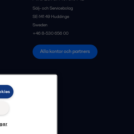
Sälj- och Servicebolag
SE-141 49
Huddinge
Sweden
+46 8-530 656 00
Alla kontor och partners
okies
ngar