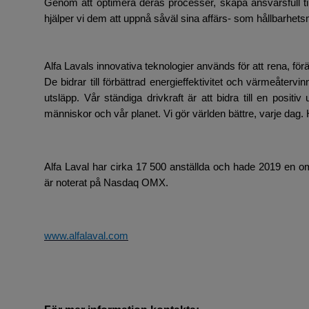
Genom att optimera deras processer, skapa ansvarsfull til
hjälper vi dem att uppnå såväl sina affärs- som hållbarhets
Alfa Lavals innovativa teknologier används för att rena, fö
De bidrar till förbättrad energieffektivitet och värmeåterv
utsläpp. Vår ständiga drivkraft är att bidra till en positi
människor och vår planet. Vi gör världen bättre, varje dag. 
Alfa Laval har cirka 17 500 anställda och hade 2019 en om
är noterat på Nasdaq OMX.
www.alfalaval.com