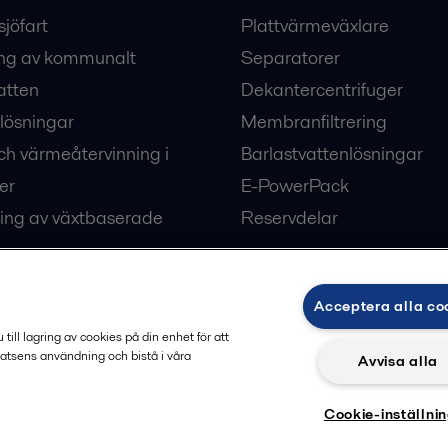
sjöfart
Plattvärmeväxlare
ng av kommunalt
Separatorer
atten
Dekantercentrifuger
lösningar
Membranfiltrering
ch värmeåtervinning i
Barlastvattenlösningar
er
E-PowerPack
ing av växtbaserade
Reservdelar
Acceptera alla co
ärme och kyla
ill lagring av cookies på din enhet för att
atsens användning och bistå i våra
Avvisa alla
Cookie-inställni