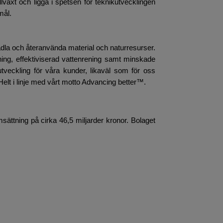
lväxt och ligga i spetsen för teknikutvecklingen
mål.
rädla och återanvända material och naturresurser.
inning, effektiviserad vattenrening samt minskade
v utveckling för våra kunder, likaväl som för oss
Helt i linje med vårt motto Advancing better™.
sättning på cirka 46,5 miljarder kronor. Bolaget