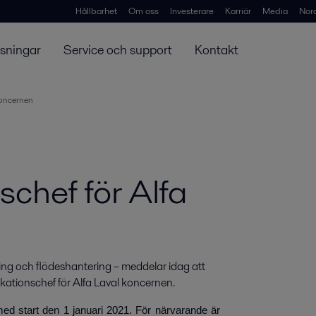
Hållbarhet
Om oss
Investerare
Karriär
Media
Nor
ösningar
Service och support
Kontakt
koncernen
chef för Alfa
ing och flödeshantering – meddelar idag att 
kationschef för Alfa Laval koncernen.
ed start den 1 januari 2021. För närvarande är