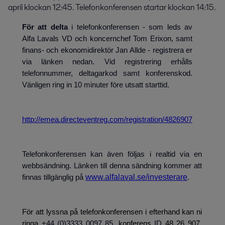
april klockan 12:45. Telefonkonferensen startar klockan 14:15.
För att delta
i telefonkonferensen - som leds av
Alfa Lavals VD och koncernchef Tom Erixon, samt
finans- och ekonomidirektör Jan Allde - registrera er
via länken nedan. Vid registrering erhålls
telefonnummer, deltagarkod samt konferenskod.
Vänligen ring in 10 minuter före utsatt starttid.
http://emea.directeventreg.com/registration/4826907
Telefonkonferensen kan även följas i realtid via en
webbsändning. Länken till denna sändning kommer att
www.alfalaval.se/investerare
finnas tillgänglig på
.
För att lyssna på telefonkonferensen i efterhand kan ni
ringa
+44 (0)3333 0097 85
, konferens
ID
48 26 907
.