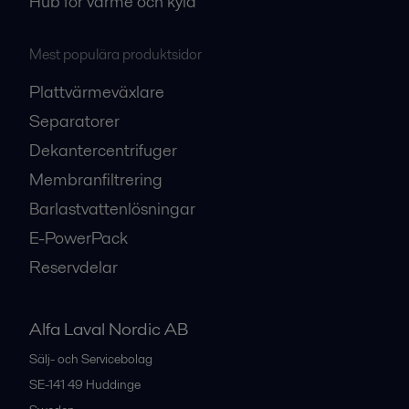
Hub för värme och kyla
Mest populära produktsidor
Plattvärmeväxlare
Separatorer
Dekantercentrifuger
Membranfiltrering
Barlastvattenlösningar
E-PowerPack
Reservdelar
Alfa Laval Nordic AB
Sälj- och Servicebolag
SE-141 49
Huddinge