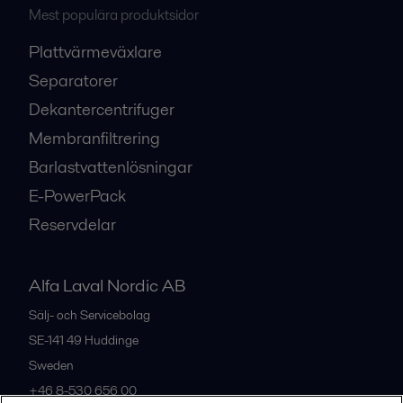
Mest populära produktsidor
Plattvärmeväxlare
Separatorer
Dekantercentrifuger
Membranfiltrering
Barlastvattenlösningar
E-PowerPack
Reservdelar
Alfa Laval Nordic AB
Sälj- och Servicebolag
SE-141 49
Huddinge
Sweden
+46 8-530 656 00