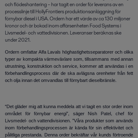
och flödeshantering – har tagit en order för leverans av en 
processlinje till HollyFrontiers produktions­anläggning för 
förnybar diesel i USA. Ordern har ett värde av ca 130 miljoner 
kronor och är bokad inom affärsenheten Food Systems i 
Livsmedel- och vattedivisionen. Leveranser beräknas ske 
under 2021.
Ordern omfattar Alfa Lavals höghastighetsseparatorer och olika
typer av kompakta värmeväxlare som, tillsammans med annan
utrustning, konstruktion och service, kommer att användas i en
förbehandlingsprocess där de ska avlägsna orenheter från fett
och olja innan det omvandlas till förnybart dieselbränsle.
“Det gläder mig att kunna meddela att vi tagit en stor order inom
området för förnybar energi”, säger Nish Patel, chef för
Livsmedel- och vattendivisionen. ”Våra produkter som används
inom förbehandlingsprocessen är kända för sin effektivitet och
pålitliga prestanda. Denna order bekräftar vår kunds förtroende