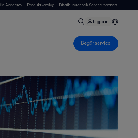
dic Academy
Produktkatalog
Distributörer och Service partners
logga in
Begär service