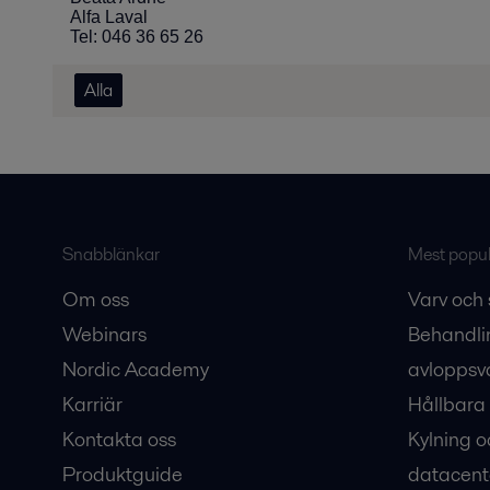
Alfa Laval
Tel: 046 36 65 26
Alla
Snabblänkar
Mest populä
Om oss
Varv och 
Webinars
Behandli
Nordic Academy
avloppsv
Karriär
Hållbara 
Kontakta oss
Kylning o
Produktguide
datacent