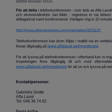
startar klockan 13:00.
För att delta
i telefonkonferensen - som leds av Alfa Lava
och ekonomidirektör Jan Allde - registrera er via länken
deltagarkod samt konferenskod. Vänligen ring in 10 minuter f
http://emea.directeventreg.com/registration/3251119
Telefonkonferensen kan även följas i realtid via en webb
www.alfalaval.se/investerare
finnas tillgänglig på
.
För att lyssna på telefonkonferensen i efterhand kan ni ri
Inspelningen finns tillgänglig till och med eftermid
www.alfalaval.se/investerare
för att se och lyssna på w
Kontaktpersoner:
Gabriella Grotte
Alfa Laval
Tel: 046 36 74 82
Beata Ardhe