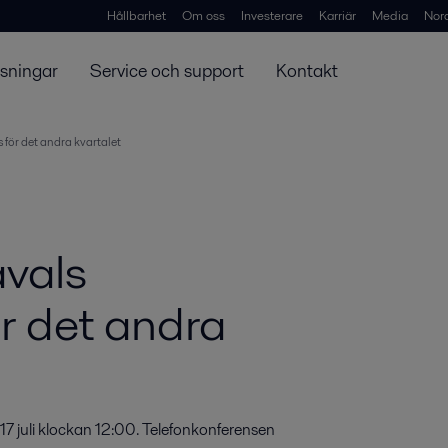
Hållbarhet
Om oss
Investerare
Karriär
Media
Nor
ösningar
Service och support
Kontakt
s för det andra kvartalet
avals
ör det andra
 17 juli klockan 12:00. Telefonkonferensen 