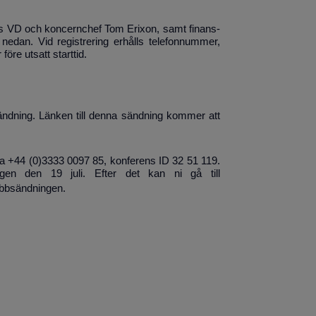
ls VD och koncernchef Tom Erixon, samt finans-
 nedan. Vid registrering erhålls telefonnummer,
öre utsatt starttid.
sändning. Länken till denna sändning kommer att
nga +44 (0)3333 0097 85, konferens ID 32 51 119.
dagen den 19 juli. Efter det kan ni gå till
ebbsändningen.