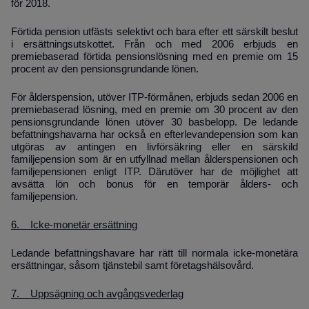
för 2018.
Förtida pension utfästs selektivt och bara efter ett särskilt beslut
i ersättningsutskottet. Från och med 2006 erbjuds en
premiebaserad förtida pensionslösning med en premie om 15
procent av den pensionsgrundande lönen.
För ålderspension, utöver ITP-förmånen, erbjuds sedan 2006 en
premiebaserad lösning, med en premie om 30 procent av den
pensionsgrundande lönen utöver 30 basbelopp. De ledande
befattningshavarna har också en efterlevandepension som kan
utgöras av antingen en livförsäkring eller en särskild
familjepension som är en utfyllnad mellan ålderspensionen och
familjepensionen enligt ITP. Därutöver har de möjlighet att
avsätta lön och bonus för en temporär ålders- och
familjepension.
6. Icke-monetär ersättning
Ledande befattningshavare har rätt till normala icke-monetära
ersättningar, såsom tjänstebil samt företagshälsovård.
7. Uppsägning och avgångsvederlag