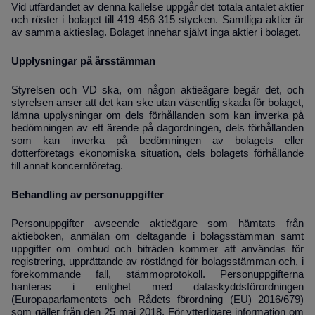
Vid utfärdandet av denna kallelse uppgår det totala antalet aktier
och röster i bolaget till 419 456 315 stycken. Samtliga aktier är
av samma aktieslag.
Bolaget innehar självt inga aktier i bolaget.
Upplysningar på årsstämman
Styrelsen och VD ska, om någon aktieägare begär det, och
styrelsen anser att det kan ske utan väsentlig skada för bolaget,
lämna upplysningar om dels förhållanden som kan inverka på
bedömningen av ett ärende på dagordningen, dels förhållanden
som kan inverka på bedömningen av bolagets eller
dotterföretags ekonomiska situation, dels bolagets förhållande
till annat koncernföretag.
Behandling av personuppgifter
Personuppgifter avseende aktieägare som hämtats från
aktieboken, anmälan om deltagande i bolagsstämman samt
uppgifter om ombud och biträden kommer att användas för
registrering, upprättande av röstlängd för bolagsstämman och, i
förekommande fall, stämmoprotokoll. Personuppgifterna
hanteras i enlighet med dataskyddsförordningen
(Europaparlamentets och Rådets förordning (EU) 2016/679)
som gäller från den 25 maj 2018. För ytterligare information om