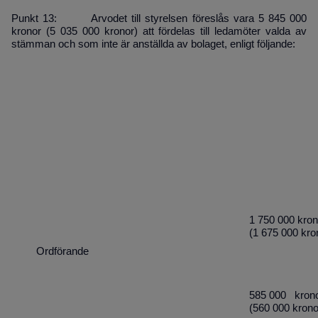
Punkt 13: Arvodet till styrelsen föreslås vara 5 845 000
kronor (5 035 000 kronor) att för­delas till ledamöter valda av
stämman och som inte är anställda av bolaget, enligt följande:
1 750 000
kron
(
1 675 000
kro
Ordförande
585 000 kron
(560 000 krono