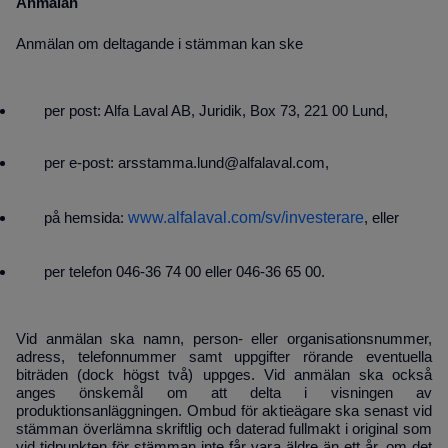
Anmälan
Anmälan om deltagande i stämman kan ske
per post: Alfa Laval AB, Juridik, Box 73, 221 00 Lund,
per e-post: arsstamma.lund@alfalaval.com,
www.alfalaval.com/sv/investerare
på hemsida:
, eller
per telefon 046-36 74 00 eller 046-36 65 00.
Vid anmälan ska namn, person- eller organisationsnummer,
adress, telefonnummer samt uppgifter rörande eventuella
biträden (dock högst två) uppges. Vid anmälan ska också
anges önske­mål om att delta i visningen
av
produktionsanläggningen. Ombud för aktieägare ska senast vid
stämman överlämna skriftlig och daterad fullmakt i original som
vid tidpunkten för stämman inte får vara äldre än ett år, om det