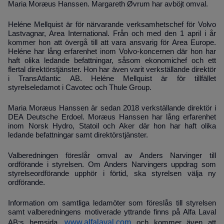
Maria Moræus Hanssen.
Margareth Øvrum har avböjt omval
.
Heléne Mellquist är för närvarande verksamhetschef för Volvo
Lastvagnar, Area International. Från och med den 1 april i år
kommer hon att övergå till att vara ansvarig för Area Europe.
Heléne har lång erfarenhet inom Volvo-koncernen där hon har
haft olika ledande befattningar, såsom ekonomichef och ett
flertal direktörstjänster. Hon har även varit verkställande direktör
i TransAtlantic AB. Heléne Mellquist är för tillfället
styrelseledamot i Cavotec och Thule Group.
Maria Moræus Hanssen är sedan 2018 verkställande direktör i
DEA Deutsche Erdoel.
Moræus Hanssen har lång erfarenhet
inom Norsk Hydro, Statoil och Aker där hon har haft olika
ledande befattningar samt direktörstjänster.
Valberedningen föreslår omval av Anders Narvinger till
ordförande i styrelsen. Om Anders Narvingers uppdrag som
styrelseordförande upphör i förtid, ska styrelsen välja ny
ordförande.
Information om samtliga ledamöter som föreslås till styrelsen
samt valberedningens motiverade yttrande finns på Alfa Laval
www.alfalaval.com
AB:s hemsida,
och kommer även att