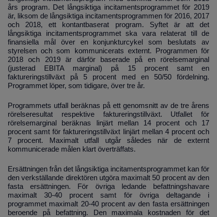
års program. Det långsiktiga incitamentsprogrammet för 2019
är, liksom de långsiktiga incitamentsprogrammen för 2016, 2017
och 2018, ett kontantbaserat program. Syftet är att det
långsiktiga incitamentsprogrammet ska vara relaterat till de
finansiella mål över en konjunkturcykel som beslutats av
styrelsen och som kommunicerats externt. Programmen för
2018 och 2019 är därför baserade på en rörelsemarginal
(justerad EBITA marginal) på 15 procent samt en
faktureringstillväxt på 5 procent med en 50/50 fördelning.
Programmet löper, som tidigare, över tre år.
Programmets utfall beräknas på ett genomsnitt av de tre årens
rörelseresultat respektive faktureringstillväxt. Utfallet för
rörelsemarginal beräknas linjärt mellan 14 procent och 17
procent samt för faktureringstillväxt linjärt mellan 4 procent och
7 procent. Maximalt utfall utgår således när de externt
kommunicerade målen klart överträffats.
Ersättningen från det långsiktiga incitamentsprogrammet kan för
den verkställande direktören utgöra maximalt 50 procent av den
fasta ersättningen. För övriga ledande befattningshavare
maximalt 30-40 procent samt för övriga deltagande i
programmet maximalt 20-40 procent av den fasta ersättningen
beroende på befattning.
Den maximala kostnaden för det