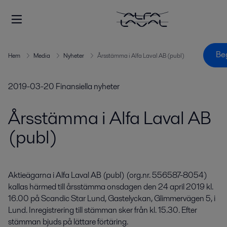
Be
Hem
Media
Nyheter
Årsstämma i Alfa Laval AB (publ)
2019-03-20
Finansiella nyheter
Årsstämma i Alfa Laval AB
(publ)
Aktieägarna i Alfa Laval AB (publ) (org.nr. 556587-8054) 
kallas härmed till årsstämma onsdagen den 24 april 2019 kl. 
16.00 på Scandic Star Lund, Gastelyckan, Glimmervägen 5, i 
Lund. Inregistrering till stämman sker från kl. 15.30. Efter 
stämman bjuds på lättare förtäring.