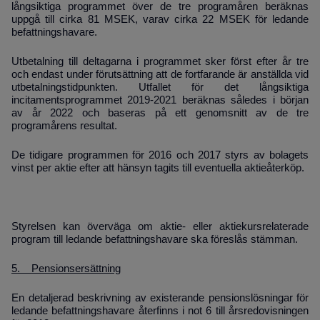
långsiktiga programmet över de tre programåren beräknas
uppgå till cirka 81 MSEK, varav cirka 22 MSEK för ledande
befattningshavare.
Utbetalning till deltagarna i programmet sker först efter år tre
och endast under förutsättning att de fortfarande är anställda vid
utbetalningstidpunkten.
Utfallet för det långsiktiga
incitamentsprogrammet 2019-2021 beräknas således i början
av år 2022 och baseras på ett genomsnitt
av de tre
programårens resultat.
De tidigare programmen för 2016 och 2017 styrs av bolagets
vinst per aktie efter att hänsyn tagits till eventuella aktieåterköp.
Styrelsen kan överväga om aktie- eller aktiekursrelaterade
program till ledande befattningshavare ska föreslås stämman.
5. Pensionsersättning
En detaljerad beskrivning av existerande pensionslösningar för
ledande befattningshavare återfinns i not 6 till årsredovisningen