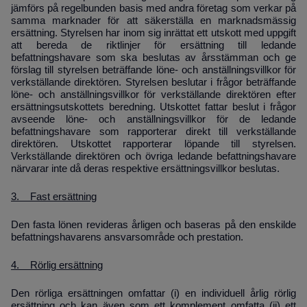
jämförs på regelbunden basis med andra företag som verkar på
samma marknader för att säkerställa en marknadsmässig
ersättning. Styrelsen har inom sig inrättat ett utskott med uppgift
att
bereda de riktlinjer för ersättning till ledande
befattningshavare som ska beslutas av årsstämman och ge
förslag till styrelsen beträffande löne- och anställningsvillkor för
verkställande direktören.
Styrelsen beslutar i frågor
beträffande
löne- och anställningsvillkor för verkställande direktören
efter
ersättningsutskottets beredning.
Utskottet fattar beslut i frågor
avseende löne- och anställningsvillkor för de ledande
befattningshavare som rapporterar direkt till verkställande
direktören. Utskottet rapporterar löpande till styrelsen.
Verkställande direktören och övriga ledande befattningshavare
närvarar inte då deras respektive ersättningsvillkor beslutas.
3. Fast ersättning
Den fasta lönen revideras årligen och baseras på den enskilde
befattningshavarens ansvarsområde och prestation.
4. Rörlig ersättning
Den rörliga ersättningen omfattar (i) en individuell årlig rörlig
ersättning och kan även som ett komplement omfatta (ii) ett