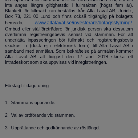
inte anges längre giltighetstid i fullmakten (högst fem år).
Blankett för fullmakt kan beställas från Alfa Laval AB, Juridik,
Box 73, 221 00 Lund och finns också tillgänglig på bolagets
www.alfalaval.se/investerare/bolagsstyrning/
hemsida,
.
Ombud eller ställföreträdare för juridisk person ska dessutom
överlämna registreringsbevis senast vid stämman. För att
underlätta inpasseringen bör fullmakt och registreringsbevis
skickas in (dock ej i elektronisk form) till Alfa Laval AB i
samband med anmälan. Som bekräftelse på anmälan kommer
Alfa Laval AB att tidigast den 17 april 2019 skicka ett
inträdeskort som ska uppvisas vid in­registreringen.
Förslag till dagordning
1. Stämmans öppnande.
2. Val av ordförande vid stämman.
3.
Upprättande och godkännande av röstlängd.