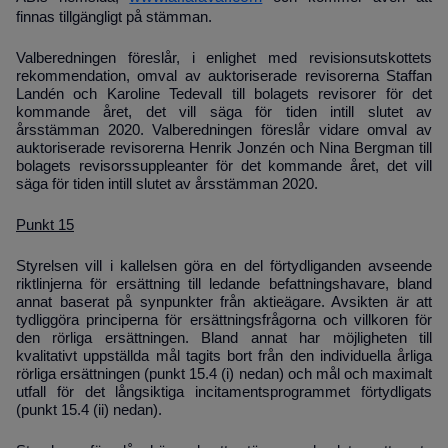
finnas tillgängligt på stämman.
Valberedningen föreslår, i enlighet med revisionsutskottets
rekommendation, omval av auktoriserade revisorerna
Staffan
Landén och Karoline Tedevall
till bolagets revisorer för det
kommande året, det vill säga för tiden intill slutet av
årsstämman 2020. Valberedningen föreslår vidare omval av
auktoriserade revisorerna Henrik Jonzén och Nina Bergman till
bolagets revisorssuppleanter för det kommande året, det vill
säga för tiden intill slutet av årsstämman 2020.
Punkt 15
Styrelsen vill i kallelsen göra en del förtydliganden avseende
riktlinjerna för ersättning till ledande befattningshavare, bland
annat baserat på synpunkter från aktieägare. Avsikten är att
tydliggöra principerna för ersättningsfrågorna och villkoren för
den rörliga ersättningen. Bland annat har möjligheten till
kvalitativt uppställda mål tagits bort från den individuella årliga
rörliga ersättningen (punkt 15.4 (i) nedan) och mål och maximalt
utfall för det långsiktiga incitamentsprogrammet förtydligats
(punkt 15.4 (ii) nedan).