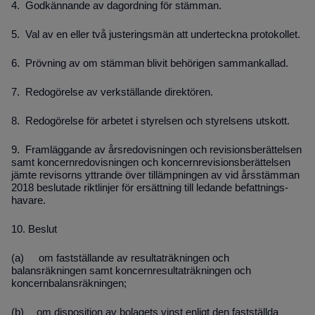
4.
Godkännande av dagordning för stämman.
5.
Val av en eller två justeringsmän att underteckna protokollet.
6.
Prövning av om stämman blivit behörigen sammankallad.
7.
Redogörelse av verkställande direktören.
8.
Redogörelse för arbetet i styrelsen och styrelsens utskott.
9.
Framläggande av årsredovisningen och revisionsberättelsen
samt koncernredovisningen och koncernrevisionsberättelsen
jämte revisorns yttrande över tillämpningen av vid årsstämman
2018 beslutade riktlinjer för ersättning till ledande befattnings­
havare.
10.
Beslut
(a)
om fastställande av resultaträkningen och
balansräkningen samt koncernresultat­räkningen och
koncernbalansräkningen;
(b)
om disposition av bolagets vinst enligt den fastställda