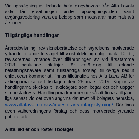
Vid uppsägning av ledande befattningshavare från Alfa Lavals
sida får ersättningen under uppsägningstiden samt
avgångsvederlag vara ett belopp som motsvarar maximalt två
årslöner.
Tillgängliga handlingar
Årsredovisning, revisionsberättelse och styrelsens motiverade
yttrande rörande förslaget till vinstutdelning enligt punkt 10 (b),
revisorernas yttrande över tillämpningen av vid årsstämma
2018 beslutade
riktlinjer för ersättning till ledande
befattningshavare samt fullständiga förslag till övriga beslut
enligt ovan kommer att finnas tillgängliga hos Alfa Laval AB för
aktieägarna senast tisdagen den 26 mars 2019. Kopior av
handlingarna skickas till aktieägare som begär det och uppger
sin postadress. Handlingarna kommer också att finnas tillgäng­
liga senast vid det ovan angivna datumet på bolagets hemsida,
www.alfalaval.com/sv/investerare/bolagsstyrning/
. Där finns
även valberedningens förslag och dess motiverade yttrande
publicerade.
Antal aktier och röster i bolaget