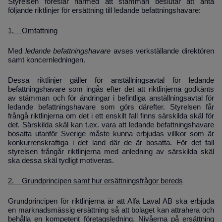
Styrelsen föreslår härmed att stämman beslutar att anta
följande riktlinjer för ersättning till ledande befattningshavare:
1. Omfattning
Med
ledande befattningshavare
avses verkställande direktören
samt koncernledningen.
Dessa riktlinjer gäller för anställningsavtal för ledande
befattningshavare som ingås efter det att riktlinjerna godkänts
av stämman och för ändringar i befintliga anställningsavtal för
ledande befattningshavare som görs därefter. Styrelsen får
frångå riktlinjerna om det i ett en­skilt fall finns särskilda skäl för
det. Särskilda skäl kan t.ex. vara att ledande befattningsha­vare
bosatta utanför Sverige måste kunna erbjudas villkor som är
konkurrenskraftiga i det land där de är bosatta. För det fall
styrelsen frångår riktlinjerna med anledning av särskilda skäl
ska dessa skäl tydligt motiveras.
2. Grundprincipen samt hur ersättningsfrågor bereds
Grundprincipen för riktlinjerna är att Alfa Laval AB ska erbjuda
en marknadsmässig ersättning så att bolaget kan attrahera och
behålla en kompetent företagsledning. Nivåerna på ersättning