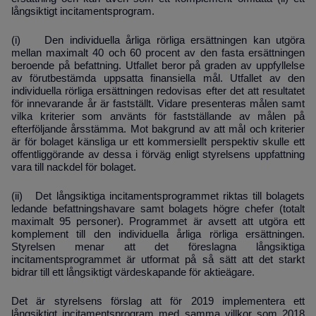
långsiktigt incitamentsprogram.
(i) Den individuella årliga rörliga ersättningen kan utgöra
mellan maximalt 40 och 60 procent av den fasta ersättningen
beroende på befattning. Utfallet beror på graden av uppfyllelse
av förutbestämda uppsatta finansiella mål. Utfallet av den
individuella rörliga ersättningen redovisas efter det att resultatet
för innevarande år är fastställt. Vidare presenteras målen samt
vilka kriterier som använts för fastställande av målen på
efterföljande årsstämma. Mot bakgrund av att mål och kriterier
är för bolaget känsliga ur ett kommersiellt perspektiv skulle ett
offentliggörande av dessa i förväg enligt styrelsens uppfattning
vara till nackdel för bolaget.
(ii) Det långsiktiga incitamentsprogrammet riktas till bolagets
ledande befattningshavare samt bolagets högre chefer (totalt
maximalt 95 personer). Programmet är avsett att utgöra ett
komplement till den individuella årliga rörliga ersättningen.
Styrelsen menar att det föreslagna långsiktiga
incitamentsprogrammet är utformat på så sätt att det starkt
bidrar till ett långsiktigt värdeskapande för aktieägare.
Det är styrelsens förslag att för 2019 implementera ett
långsiktigt incitamentsprogram med samma villkor som 2018