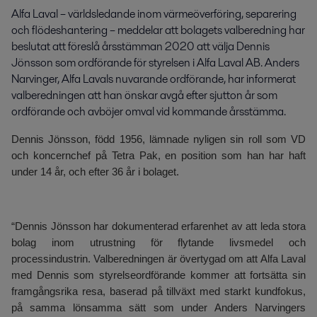
Alfa Laval – världsledande inom värmeöverföring, separering 
och flödeshantering – meddelar att bolagets valberedning har 
beslutat att föreslå årsstämman 2020 att välja Dennis 
Jönsson som ordförande för styrelsen i Alfa Laval AB. Anders 
Narvinger, Alfa Lavals nuvarande ordförande, har informerat 
valberedningen att han önskar avgå efter sjutton år som 
ordförande och avböjer omval vid kommande årsstämma.
Dennis Jönsson, född 1956, lämnade nyligen sin roll som VD
och koncernchef på Tetra Pak, en position som han har haft
under 14 år, och efter 36 år i bolaget.
“Dennis Jönsson har dokumenterad erfarenhet av att leda stora
bolag inom utrustning för flytande livsmedel och
processindustrin. Valberedningen är övertygad om att Alfa Laval
med Dennis som styrelseordförande kommer att fortsätta sin
framgångsrika resa, baserad på tillväxt med starkt kundfokus,
på samma lönsamma sätt som under Anders Narvingers