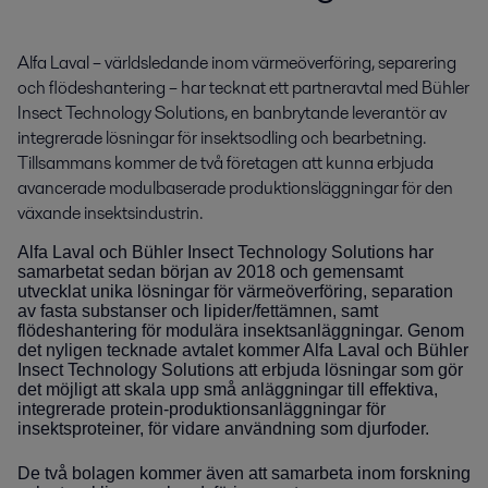
Alfa Laval – världsledande inom värmeöverföring, separering 
och flödeshantering – har tecknat ett partneravtal med Bühler 
Insect Technology Solutions, en banbrytande leverantör av 
integrerade lösningar för insektsodling och bearbetning. 
Tillsammans kommer de två företagen att kunna erbjuda 
avancerade modulbaserade produktionsläggningar för den 
växande insektsindustrin.
Alfa Laval och Bühler Insect Technology Solutions har
samarbetat sedan början av 2018 och gemensamt
utvecklat unika lösningar för värmeöverföring, separation
av fasta substanser och lipider/fettämnen, samt
flödeshantering för modulära insektsanläggningar. Genom
det nyligen tecknade avtalet kommer Alfa Laval och
Bühler
Insect Technology Solutions
att erbjuda lösningar som gör
det möjligt att skala upp små anläggningar till effektiva,
integrerade protein-produktionsanläggningar för
insektsproteiner, för vidare användning som djurfoder.
De två bolagen kommer även att samarbeta inom forskning