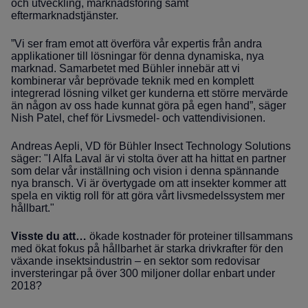
och utveckling, marknadsföring samt
eftermarknadstjänster.
”Vi ser fram emot att överföra vår expertis från andra
applikationer till lösningar för denna dynamiska, nya
marknad. Samarbetet med Bühler innebär att vi
kombinerar vår beprövade teknik med en komplett
integrerad lösning vilket ger kunderna ett större mervärde
än någon av oss hade kunnat göra på egen hand”, säger
Nish Patel, chef för Livsmedel- och vattendivisionen.
Andreas Aepli, VD för Bühler Insect Technology Solutions
säger: "I Alfa Laval är vi stolta över att ha hittat en partner
som delar vår inställning och vision i denna spännande
nya bransch. Vi är övertygade om att insekter kommer att
spela en viktig roll för att göra vårt livsmedelssystem mer
hållbart."
Visste du att…
ökade kostnader för proteiner tillsammans
med ökat fokus på hållbarhet är starka drivkrafter för den
växande insektsindustrin – en sektor som redovisar
inversteringar på över 300 miljoner dollar enbart under
2018?