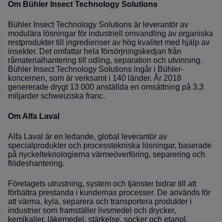
Om Bühler Insect Technology Solutions
Bühler Insect Technology Solutions är leverantör av
modulära lösningar för industriell omvandling av organiska
restprodukter till ingredienser av hög kvalitet med hjälp av
insekter. Det omfattar hela försörjningskedjan från
råmaterialhantering till odling, separation och utvinning.
Bühler Insect Technology Solutions ingår i Bühler-
koncernen, som är verksamt i 140 länder. År 2018
genererade drygt 13 000 anställda en omsättning på 3,3
miljarder schweiziska franc.
Om Alfa Laval
Alfa Laval är en ledande, global leverantör av
specialprodukter och processtekniska lösningar, baserade
på nyckelteknologierna värmeöverföring, separering och
flödeshantering.
Företagets utrustning, system och tjänster bidrar till att
förbättra prestanda i kundernas processer. De används för
att värma, kyla, separera och transportera produkter i
industrier som framställer livsmedel och drycker,
kemikalier, läkemedel, stärkelse, socker och etanol.