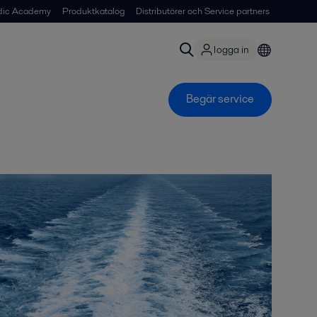
dic Academy
Produktkatalog
Distributörer och Service partners
logga in
Begär service