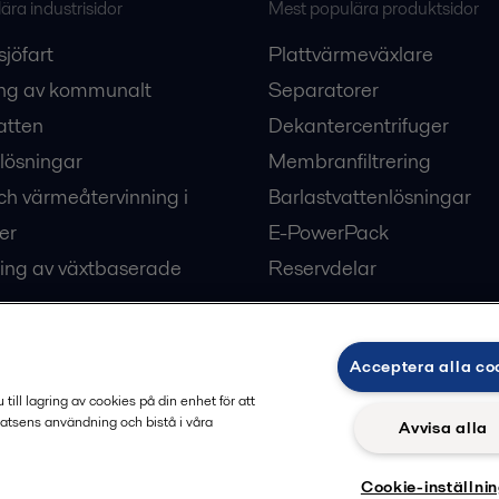
ra industrisidor
Mest populära produktsidor
sjöfart
Plattvärmeväxlare
ng av kommunalt
Separatorer
atten
Dekantercentrifuger
lösningar
Membranfiltrering
ch värmeåtervinning i
Barlastvattenlösningar
er
E-PowerPack
ing av växtbaserade
Reservdelar
Acceptera alla co
ärme och kyla
ill lagring av cookies på din enhet för att
atsens användning och bistå i våra
Avvisa alla
Cookie-inställni