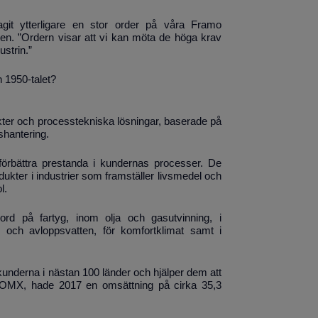
git ytterligare en stor order på våra Framo
nen. ”Ordern visar att vi kan möta de höga krav
ustrin.”
n 1950-talet?
ukter och processtekniska lösningar, baserade på
shantering.
t förbättra prestanda i kundernas processer. De
ukter i industrier som framställer livsmedel och
l.
ord på fartyg, inom olja och gasutvinning, i
m och avloppsvatten, för komfortklimat samt i
underna i nästan 100 länder och hjälper dem att
aq OMX, hade 2017 en omsättning på cirka 35,3