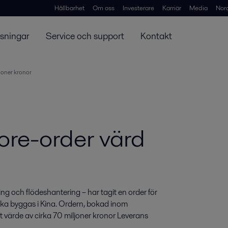
Hållbarhet
Om oss
Investerare
Karriär
Media
Nor
ösningar
Service och support
Kontakt
ljoner kronor
hore-order värd
g och flödeshantering – har tagit en order för 
ka byggas i Kina. Ordern, bokad inom 
 värde av cirka 70 miljoner kronor Leverans 