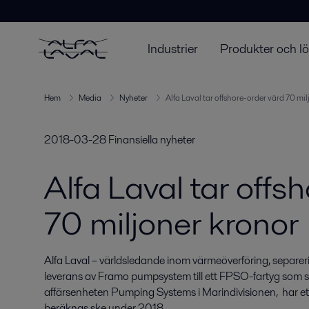
Industrier
Produkter och l
Hem
Media
Nyheter
Alfa Laval tar offshore-order värd 70 mi
2018-03-28
Finansiella nyheter
Alfa Laval tar offs
70 miljoner kronor
Alfa Laval – världsledande inom värmeöverföring, separerin
leverans av Framo pumpsystem till ett FPSO-fartyg som s
affärsenheten Pumping Systems i Marindivisionen,  har ett
beräknas ske under 2018.