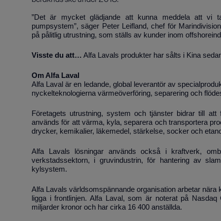
”Det är mycket glädjande att kunna meddela att vi ta
pumpsystem”, säger Peter Leifland, chef för Marindivisio
på pålitlig utrustning, som ställs av kunder inom offshoreind
Visste du att…
Alfa Lavals produkter har sålts i Kina seda
Om Alfa Laval
Alfa Laval är en ledande, global leverantör av specialprod
nyckelteknologierna värmeöverföring, separering och flöde
Företagets utrustning, system och tjänster bidrar till at
används för att värma, kyla, separera och transportera prod
drycker, kemikalier, läkemedel, stärkelse, socker och etano
Alfa Lavals lösningar används också i kraftverk, omb
verkstadssektorn, i gruvindustrin, för hantering av sla
kylsystem.
Alfa Lavals världsomspännande organisation arbetar nära k
ligga i frontlinjen. Alfa Laval, som är noterat på Nasd
miljarder kronor och har cirka 16 400 anställda.