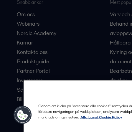
Snabblänkar
Mest populä
Om oss
Varv och 
Webinars
Behandli
Nordic Academy
avloppsv
Karriär
Hållbara 
Kontakta oss
Kylning o
Produktguide
datacent
Partner Portal
Bearbetn
Investerare
drycker
Säkerhetsdatablad
Bioteknik
Bli en partner
Hub för v
Genom att klicka på "acceptera alla cookies" samtycker du t
förbättra navigeringen på webbplatsen, analysera webbpl
marknadsföringsinsatser.
Alfa Laval Cookie Policy