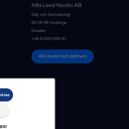
Alfa Laval Nordic AB
Sälj- och Servicebolag
SE-141 49
Huddinge
Sweden
+46 8-530 656 00
Alla kontor och partners
okies
ngar