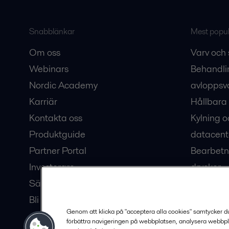
Snabblänkar
Mest populä
Om oss
Varv och 
Webinars
Behandli
Nordic Academy
avloppsv
Karriär
Hållbara 
Kontakta oss
Kylning o
Produktguide
datacent
Partner Portal
Bearbetn
Investerare
drycker
Säkerhetsdatablad
Bioteknik
Bli en partner
Hub för v
Genom att klicka på "acceptera alla cookies" samtycker du t
förbättra navigeringen på webbplatsen, analysera webbpl