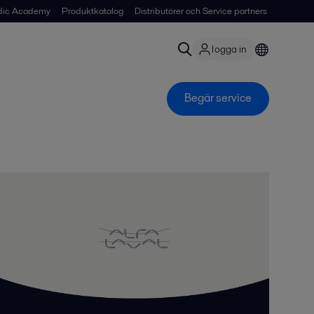
dic Academy
Produktkatalog
Distributörer och Service partners
logga in
Begär service