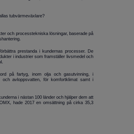
allas tubvärmeväxlare?
ukter och processtekniska lösningar, baserade på
shantering.
t förbättra prestanda i kundernas processer. De
ukter i industrier som framställer livsmedel och
l.
ord på fartyg, inom olja och gasutvinning, i
m och avloppsvatten, för komfortklimat samt i
underna i nästan 100 länder och hjälper dem att
aq OMX, hade 2017 en omsättning på cirka 35,3