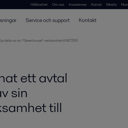
Hållbarhet
Om oss
Investerare
Karriär
Media
Nor
ösningar
Service och support
Kontakt
sälja delar av sin ”Greenhouse”-verksamhet till BITZER
nat ett avtal
av sin
samhet till