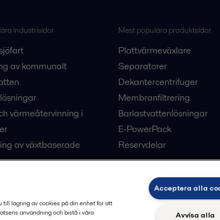
ra industrisidor
Mest populära produktsidor
sjöfart
Plattvärmeväxlare
ng av kommunalt
Separatorer
atten
Dekantercentrifuger
lösningar
Membranfiltrering
ch värmeåtervinning i
Barlastvattenlösningar
er
E-PowerPack
ing av växtbaserade
Reservdelar
Acceptera alla co
ärme och kyla
ill lagring av cookies på din enhet för att
atsens användning och bistå i våra
Avvisa alla