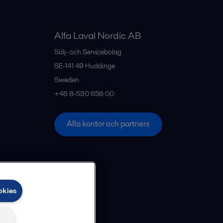
Alfa Laval Nordic AB
Sälj- och Servicebolag
SE-141 49
Huddinge
Sweden
+46 8-530 656 00
Alla kontor och partners
okies