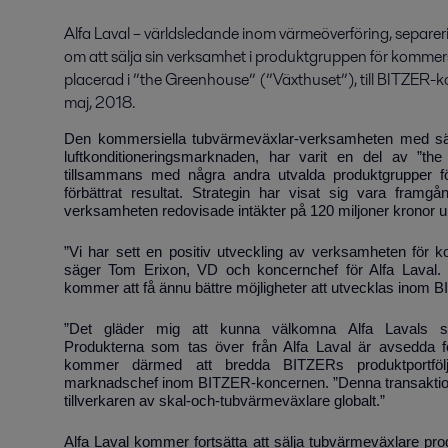
Alfa Laval – världsledande inom värmeöverföring, separeri
om att sälja sin verksamhet i produktgruppen för kommers
placerad i ”the Greenhouse” (”Växthuset”), till BITZER-ko
maj, 2018.
Den kommersiella tubvärmeväxlar-verksamheten med säte
luftkonditioneringsmarknaden, har varit en del av ”t
tillsammans med några andra utvalda produktgrupper för 
förbättrat resultat. Strategin har visat sig vara fram
verksamheten redovisade intäkter på 120 miljoner kronor 
”Vi har sett en positiv utveckling av verksamheten för k
säger Tom Erixon, VD och koncernchef för Alfa Laval.
kommer att få ännu bättre möjligheter att utvecklas inom 
”Det gläder mig att kunna välkomna Alfa Lavals skal
Produkterna som tas över från Alfa Laval är avsedda för
kommer därmed att bredda BITZERs produktportfölj,”
marknadschef inom BITZER-koncernen. ”Denna transaktion 
tillverkaren av skal-och-tubvärmeväxlare globalt.”
Alfa Laval kommer fortsätta att sälja tubvärmeväxlare pr