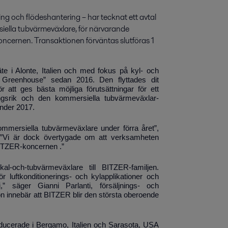
ng och flödeshantering – har tecknat ett avtal 
iella tubvärmeväxlare, för närvarande 
ncernen. Transaktionen förväntas slutföras 1 
 i Alonte, Italien och med fokus på kyl- och
he Greenhouse” sedan 2016. Den flyttades dit
att ges bästa möjliga förutsättningar för ett
gångsrik och den kommersiella tubvärmeväxlar-
under 2017.
ommersiella tubvärmeväxlare under förra året”,
 ”Vi är dock övertygade om att verksamheten
BITZER-koncernen .”
-och-tubvärmeväxlare till BITZER-familjen.
 luftkonditionerings- och kylapplikationer och
 säger Gianni Parlanti, försäljnings- och
innebär att BITZER blir den största oberoende
oducerade i Bergamo, Italien och Sarasota, USA