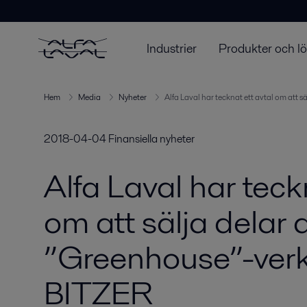
Industrier
Produkter och l
Hem
Media
Nyheter
Alfa Laval har tecknat ett avtal om att 
2018-04-04
Finansiella nyheter
Alfa Laval har teck
om att sälja delar 
”Greenhouse”-verk
BITZER