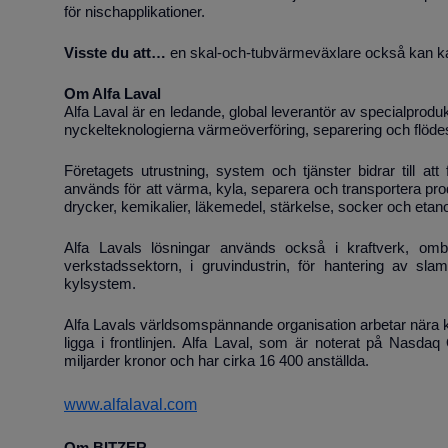
för nischapplikationer.
Visste du att…
en skal-och-tubvärmeväxlare också kan k
Om Alfa Laval
Alfa Laval är en ledande, global leverantör av specialprod
nyckelteknologierna värmeöverföring, separering och flöde
Företagets utrustning, system och tjänster bidrar till at
används för att värma, kyla, separera och transportera prod
drycker, kemikalier, läkemedel, stärkelse, socker och etano
Alfa Lavals lösningar används också i kraftverk, omb
verkstadssektorn, i gruvindustrin, för hantering av sla
kylsystem.
Alfa Lavals världsomspännande organisation arbetar nära k
ligga i frontlinjen. Alfa Laval, som är noterat på Nasd
miljarder kronor och har cirka 16 400 anställda.
www.alfalaval.com