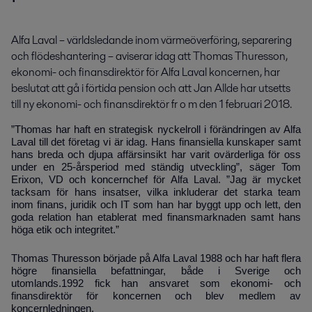
Alfa Laval – världsledande inom värmeöverföring, separering 
och flödeshantering – aviserar idag att Thomas Thuresson, 
ekonomi- och finansdirektör för Alfa Laval koncernen, har 
beslutat att gå i förtida pension och att Jan Allde har utsetts 
till ny ekonomi- och finansdirektör fr o m den 1 februari 2018.
”Thomas har haft en strategisk nyckelroll i förändringen av Alfa
Laval till det företag vi är idag. Hans finansiella kunskaper samt
hans breda och djupa affärsinsikt har varit ovärderliga för oss
under en 25-årsperiod med ständig utveckling”, säger Tom
Erixon, VD och koncernchef för Alfa Laval. ”Jag är mycket
tacksam för hans insatser, vilka inkluderar det starka team
inom finans, juridik och IT som han har byggt upp och lett, den
goda relation han etablerat med finansmarknaden samt hans
höga etik och integritet.”
Thomas Thuresson började på Alfa Laval 1988 och har haft flera
högre finansiella befattningar, både i Sverige och
utomlands.1992 fick han ansvaret som ekonomi- och
finansdirektör för koncernen och blev medlem av
koncernledningen.