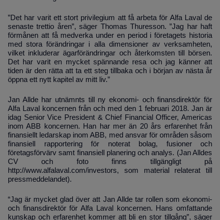
”Det har varit ett stort privilegium att få arbeta för Alfa Laval de
senaste trettio åren”, säger Thomas Thuresson. ”Jag har haft
förmånen att få medverka under en period i företagets historia
med stora förändringar i alla dimensioner av verksamheten,
vilket inkluderar ägarförändringar och återkomsten till börsen.
Det har varit en mycket spännande resa och jag känner att
tiden är den rätta att ta ett steg tillbaka och i början av nästa år
öppna ett nytt kapitel av mitt liv.”
Jan Allde har utnämnts till ny ekonomi- och finansdirektör för
Alfa Laval koncernen från och med den 1 februari 2018. Jan är
idag Senior Vice President & Chief Financial Officer, Americas
inom ABB koncernen. Han har mer än 20 års erfarenhet från
finansiellt ledarskap inom ABB, med ansvar för områden såsom
finansiell rapportering för noterat bolag, fusioner och
företagsförvärv samt finansiell planering och analys. (Jan Alldes
CV och foto finns tillgängligt på
http://www.alfalaval.com/investors, som material relaterat till
pressmeddelandet).
“Jag är mycket glad över att Jan Allde tar rollen som ekonomi-
och finansdirektör för Alfa Laval koncernen. Hans omfattande
kunskap och erfarenhet kommer att bli en stor tillgång”, säger