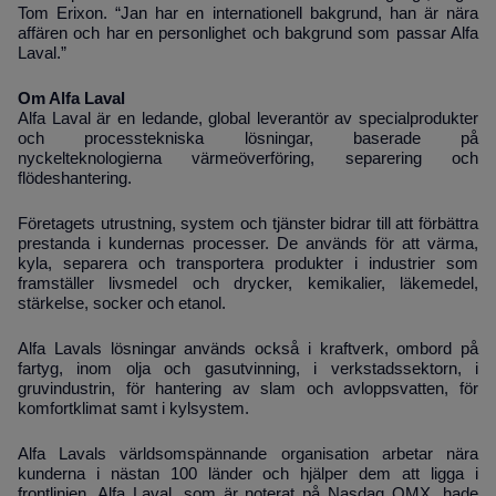
Tom Erixon. “
Jan har en internationell bakgrund, han är nära
affären och har en personlighet och bakgrund som passar Alfa
Laval.”
Om Alfa Laval
Alfa Laval är en ledande,
global leverantör av specialprodukter
och processtekniska lösningar, baserade på
nyckelteknologierna värmeöverföring, separering och
flödeshantering.
Företagets utrustning, system och tjänster bidrar till att förbättra
prestanda i kundernas processer. De används för att värma,
kyla, separera och transportera produkter i industrier som
framställer livsmedel och drycker, kemikalier, läkemedel,
stärkelse, socker och etanol.
Alfa Lavals lösningar används också i kraftverk, ombord på
fartyg, inom olja och gasutvinning, i verkstadssektorn, i
gruvindustrin, för hantering av slam och avloppsvatten, för
komfortklimat samt i kylsystem.
Alfa Lavals världsomspännande organisation arbetar nära
kunderna i nästan 100 länder och hjälper dem att ligga i
frontlinjen. Alfa Laval, som är noterat på Nasdaq OMX, hade