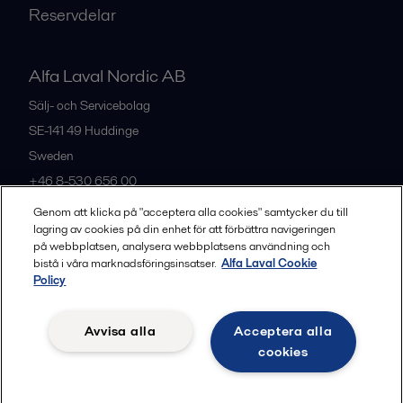
Reservdelar
Alfa Laval Nordic AB
Sälj- och Servicebolag
SE-141 49
Huddinge
Sweden
+46 8-530 656 00
Genom att klicka på "acceptera alla cookies" samtycker du till
lagring av cookies på din enhet för att förbättra navigeringen
Alla kontor och partners
på webbplatsen, analysera webbplatsens användning och
bistå i våra marknadsföringsinsatser.
Alfa Laval Cookie
Policy
Privacy policy
Cookies policy
Legal terms and conditions
Avvisa alla
Acceptera alla
Community guidelines
cookies
Följ